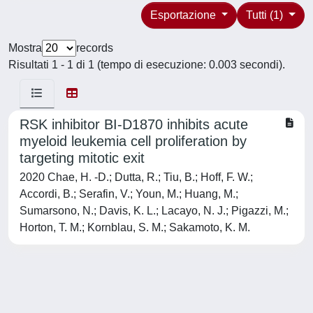
Esportazione
Tutti (1)
Mostra
records
Risultati 1 - 1 di 1 (tempo di esecuzione: 0.003 secondi).
RSK inhibitor BI-D1870 inhibits acute
myeloid leukemia cell proliferation by
targeting mitotic exit
2020 Chae, H. -D.; Dutta, R.; Tiu, B.; Hoff, F. W.;
Accordi, B.; Serafin, V.; Youn, M.; Huang, M.;
Sumarsono, N.; Davis, K. L.; Lacayo, N. J.; Pigazzi, M.;
Horton, T. M.; Kornblau, S. M.; Sakamoto, K. M.