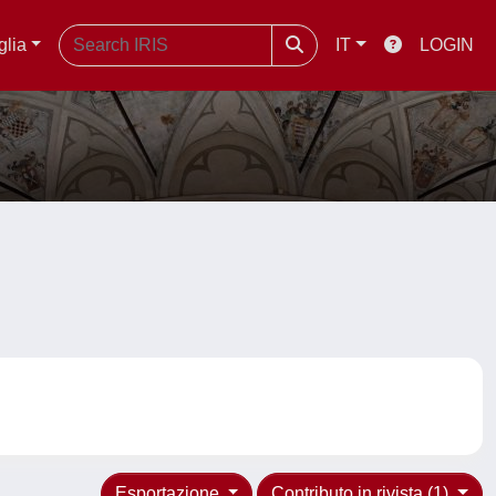
glia
IT
LOGIN
Esportazione
Contributo in rivista (1)