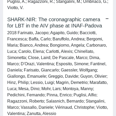
Puglisi, A.; Ragazzoni, R.; Stangalini, M.; Umbriaco, G.;
Viotto, V.
SHARK-NIR: The coronagraphic camera
for LBT in the AIV phase at INAF-Padova
2018 Farinato, Jacopo; Agapito, Guido; Bacciotti,
Francesca; Baffa, Carlo; Baruffolo, Andrea; Bergomi,
Maria; Bianco, Andrea; Bongiorno, Angela; Carbonaro,
Luca; Carolo, Elena; Carlotti, Alexis; Chinellato,
Simonetta; Close, Laird; De Pascale, Marco; Dima,
Marco; D'Orazi, Valentina; Esposito, Simone; Fantinel,
Daniela; Farisato, Giancarlo; Gaessler, Wolfgang;
Giallongo, Emanuele; Greggio, Davide; Guyon, Olivier;
Hinz, Philip; Lessio, Luigi; Magrin, Demetrio; Marafatto,
Luca; Mesa, Dino; Mohr, Lars; Montoya, Manny;
Pedichini, Fernando; Pinna, Enrico; Puglisi, Alfio;
Ragazzoni, Roberto; Salasnich, Bernardo; Stangalini,
Marco; Vassallo, Daniele; Vérinaud, Christophe; Viotto,
Valentina; Zanutta, Alessio