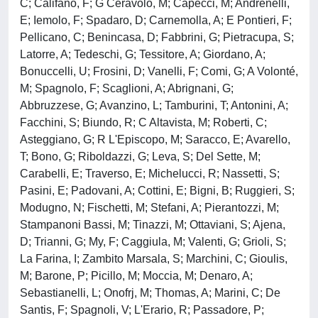
C; Califano, F; G Ceravolo, M; Capecci, M; Andrenelli,
E; Iemolo, F; Spadaro, D; Carnemolla, A; E Pontieri, F;
Pellicano, C; Benincasa, D; Fabbrini, G; Pietracupa, S;
Latorre, A; Tedeschi, G; Tessitore, A; Giordano, A;
Bonuccelli, U; Frosini, D; Vanelli, F; Comi, G; A Volonté,
M; Spagnolo, F; Scaglioni, A; Abrignani, G;
Abbruzzese, G; Avanzino, L; Tamburini, T; Antonini, A;
Facchini, S; Biundo, R; C Altavista, M; Roberti, C;
Asteggiano, G; R L'Episcopo, M; Saracco, E; Avarello,
T; Bono, G; Riboldazzi, G; Leva, S; Del Sette, M;
Carabelli, E; Traverso, E; Michelucci, R; Nassetti, S;
Pasini, E; Padovani, A; Cottini, E; Bigni, B; Ruggieri, S;
Modugno, N; Fischetti, M; Stefani, A; Pierantozzi, M;
Stampanoni Bassi, M; Tinazzi, M; Ottaviani, S; Ajena,
D; Trianni, G; My, F; Caggiula, M; Valenti, G; Grioli, S;
La Farina, I; Zambito Marsala, S; Marchini, C; Gioulis,
M; Barone, P; Picillo, M; Moccia, M; Denaro, A;
Sebastianelli, L; Onofrj, M; Thomas, A; Marini, C; De
Santis, F; Spagnoli, V; L'Erario, R; Passadore, P;