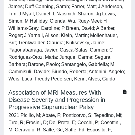
James; Duff-Canning, Sarah; Farrer, Matt; J Anderson,
Tim; J Myall, Daniel; L Naismith, Sharon; Jg Lewis,
Simon; M Halliday, Glenda; Wu, Ruey-Meei; H
Williams-Gray, Caroline; P Breen, David; A Barker,
Roger; J Yarnall, Alison; Klein, Martin; Mollenhauer,
Brit; Trenkwalder, Claudia; Kulisevsky, Jaime;
Pagonabarraga, Javier; Gasca-Salas, Carmen; C
Rodriguez-Oroz, Maria; Junque, Carme; Segura,
Barbara; Barone, Paolo; Santangelo, Gabriella; M
Cammisuli, Davide; Biundo, Roberta; Antonini, Angelo;
Weis, Luca; Freddy Pedersen, Kenn; Alves, Guido
Association of MRI Measures With
Disease Severity and Progression in
Progressive Supranuclear Palsy
2021 Picillo, M; Abate, F; Ponticorvo, S; Tepedino, Mf;
Erro, R; Frosini, D; Del Prete, E; Cecchi, P; Cosottini,
M; Ceravolo, R; Salle, Gd; Salle, Fd; Esposito, F;