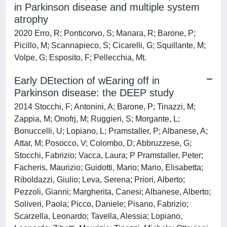
in Parkinson disease and multiple system
atrophy
2020 Erro, R; Ponticorvo, S; Manara, R; Barone, P;
Picillo, M; Scannapieco, S; Cicarelli, G; Squillante, M;
Volpe, G; Esposito, F; Pellecchia, Mt.
Early DEtection of wEaring off in
Parkinson disease: the DEEP study
2014 Stocchi, F; Antonini, A; Barone, P; Tinazzi, M;
Zappia, M; Onofrj, M; Ruggieri, S; Morgante, L;
Bonuccelli, U; Lopiano, L; Pramstaller, P; Albanese, A;
Attar, M; Posocco, V; Colombo, D; Abbruzzese, G;
Stocchi, Fabrizio; Vacca, Laura; P Pramstaller, Peter;
Facheris, Maurizio; Guidotti, Mario; Mario, Elisabetta;
Riboldazzi, Giulio; Leva, Serena; Priori, Alberto;
Pezzoli, Gianni; Margherita, Canesi; Albanese, Alberto;
Soliveri, Paola; Picco, Daniele; Pisano, Fabrizio;
Scarzella, Leonardo; Tavella, Alessia; Lopiano,