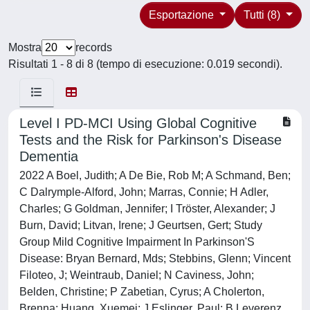
Esportazione
Tutti (8)
Mostra
records
Risultati 1 - 8 di 8 (tempo di esecuzione: 0.019 secondi).
Level I PD-MCI Using Global Cognitive
Tests and the Risk for Parkinson's Disease
Dementia
2022 A Boel, Judith; A De Bie, Rob M; A Schmand, Ben;
C Dalrymple-Alford, John; Marras, Connie; H Adler,
Charles; G Goldman, Jennifer; I Tröster, Alexander; J
Burn, David; Litvan, Irene; J Geurtsen, Gert; Study
Group Mild Cognitive Impairment In Parkinson'S
Disease: Bryan Bernard, Mds; Stebbins, Glenn; Vincent
Filoteo, J; Weintraub, Daniel; N Caviness, John;
Belden, Christine; P Zabetian, Cyrus; A Cholerton,
Brenna; Huang, Xuemei; J Eslinger, Paul; B Leverenz,