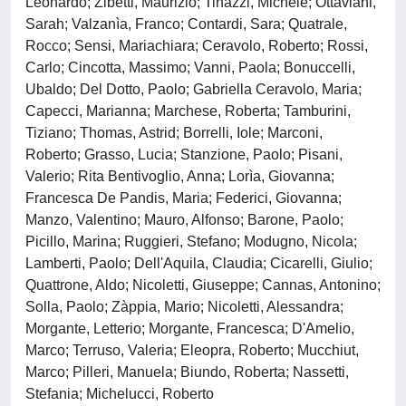
Leonardo; Zibetti, Maurizio; Tinazzi, Michele; Ottaviani,
Sarah; Valzanìa, Franco; Contardi, Sara; Quatrale,
Rocco; Sensi, Mariachiara; Ceravolo, Roberto; Rossi,
Carlo; Cincotta, Massimo; Vanni, Paola; Bonuccelli,
Ubaldo; Del Dotto, Paolo; Gabriella Ceravolo, Maria;
Capecci, Marianna; Marchese, Roberta; Tamburini,
Tiziano; Thomas, Astrid; Borrelli, Iole; Marconi,
Roberto; Grasso, Lucia; Stanzione, Paolo; Pisani,
Valerio; Rita Bentivoglio, Anna; Lorìa, Giovanna;
Francesca De Pandis, Maria; Federici, Giovanna;
Manzo, Valentino; Mauro, Alfonso; Barone, Paolo;
Picillo, Marina; Ruggieri, Stefano; Modugno, Nicola;
Lamberti, Paolo; Dell'Aquila, Claudia; Cicarelli, Giulio;
Quattrone, Aldo; Nicoletti, Giuseppe; Cannas, Antonino;
Solla, Paolo; Zàppia, Mario; Nicoletti, Alessandra;
Morgante, Letterio; Morgante, Francesca; D'Amelio,
Marco; Terruso, Valeria; Eleopra, Roberto; Mucchiut,
Marco; Pilleri, Manuela; Biundo, Roberta; Nassetti,
Stefania; Michelucci, Roberto