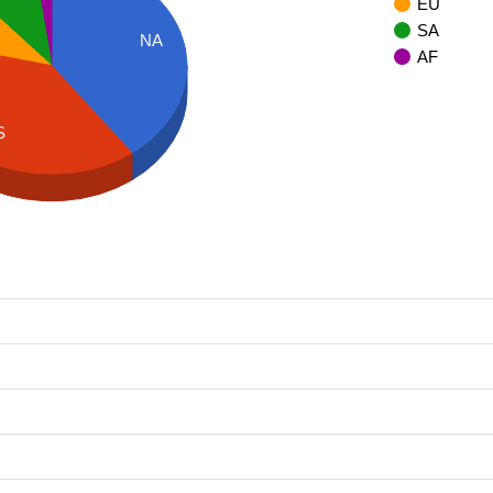
EU
SA
NA
AF
S