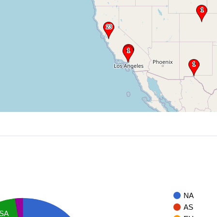
NA
AS
SA