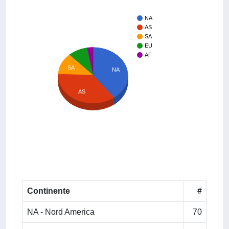
NA
AS
SA
EU
AF
SA
NA
AS
Continente
#
NA - Nord America
70