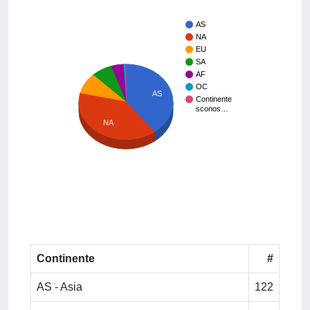
AS
NA
EU
SA
AF
OC
AS
Continente
sconos…
NA
Continente
#
AS - Asia
122