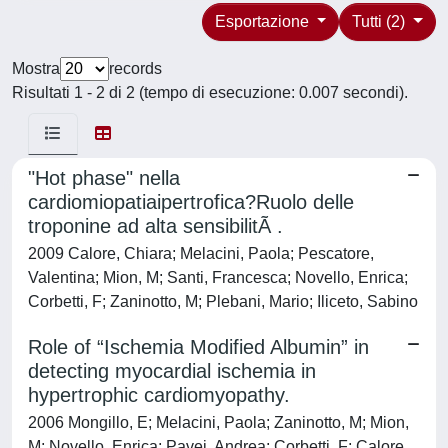
Esportazione
Tutti (2)
Mostra
records
Risultati 1 - 2 di 2 (tempo di esecuzione: 0.007 secondi).
"Hot phase" nella
cardiomiopatiaipertrofica?Ruolo delle
troponine ad alta sensibilitÃ .
2009 Calore, Chiara; Melacini, Paola; Pescatore,
Valentina; Mion, M; Santi, Francesca; Novello, Enrica;
Corbetti, F; Zaninotto, M; Plebani, Mario; Iliceto, Sabino
Role of “Ischemia Modified Albumin” in
detecting myocardial ischemia in
hypertrophic cardiomyopathy.
2006 Mongillo, E; Melacini, Paola; Zaninotto, M; Mion,
M; Novello, Enrica; Pavei, Andrea; Corbetti, F; Calore,