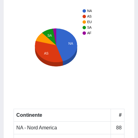
NA
AS
EU
SA
AF
SA
NA
AS
Continente
#
NA - Nord America
88