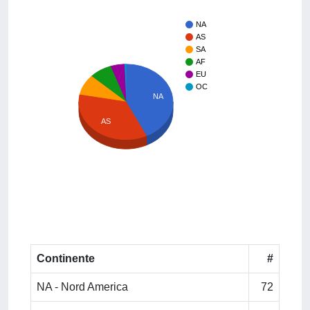
NA
AS
SA
AF
EU
OC
NA
AS
Continente
#
NA - Nord America
72