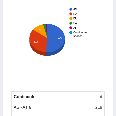
AS
NA
EU
SA
AF
EU
Continente
sconos…
AS
NA
Continente
#
AS - Asia
219