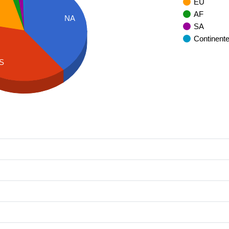
EU
AF
NA
SA
Continent
S