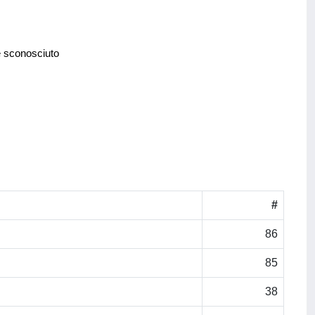
e sconosciuto
#
86
85
38