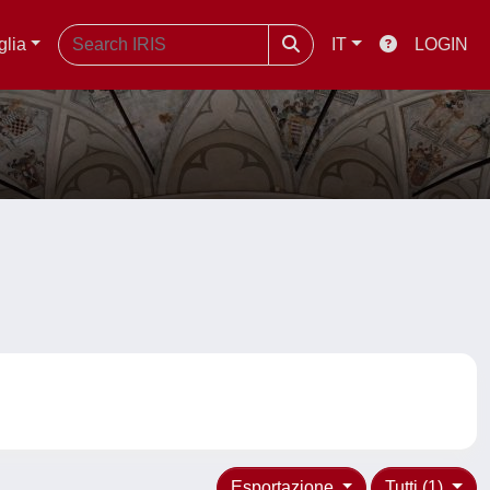
glia
IT
LOGIN
Esportazione
Tutti (1)