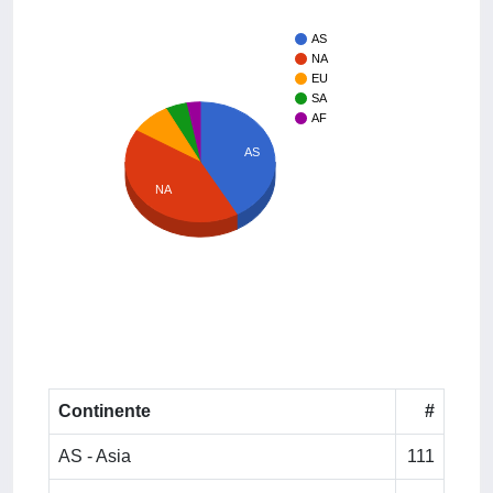
AS
NA
EU
SA
AF
AS
NA
Continente
#
AS - Asia
111