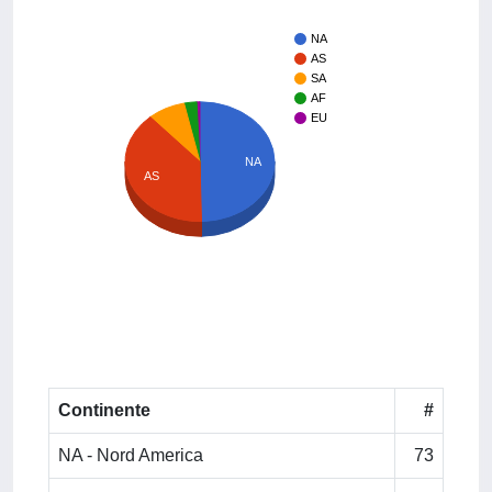
NA
AS
SA
AF
EU
NA
AS
Continente
#
NA - Nord America
73