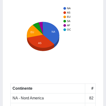
NA
AS
EU
SA
AF
OC
NA
EU
AS
Continente
#
NA - Nord America
82