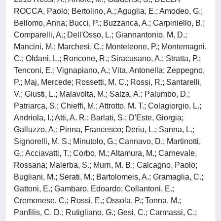
ROCCA, Paolo; Bertolino, A.; Aguglia, E.; Amodeo, G.;
Bellomo, Anna; Bucci, P.; Buzzanca, A.; Carpiniello, B.;
Comparelli, A.; Dell'Osso, L.; Giannantonio, M. D.;
Mancini, M.; Marchesi, C.; Monteleone, P.; Montemagni,
C.; Oldani, L.; Roncone, R.; Siracusano, A.; Stratta, P.;
Tenconi, E.; Vignapiano, A.; Vita, Antonella; Zeppegno,
P.; Maj, Mercede; Rossetti, M. C.; Rossi, R.; Santarelli,
V.; Giusti, L.; Malavolta, M.; Salza, A.; Palumbo, D.;
Patriarca, S.; Chieffi, M.; Attrotto, M. T.; Colagiorgio, L.;
Andriola, I.; Atti, A. R.; Barlati, S.; D'Este, Giorgia;
Galluzzo, A.; Pinna, Francesco; Deriu, L.; Sanna, L.;
Signorelli, M. S.; Minutolo, G.; Cannavo, D.; Martinotti,
G.; Acciavatti, T.; Corbo, M.; Altamura, M.; Carnevale,
Rossana; Malerba, S.; Murri, M. B.; Calcagno, Paolo;
Bugliani, M.; Serati, M.; Bartolomeis, A.; Gramaglia, C.;
Gattoni, E.; Gambaro, Edoardo; Collantoni, E.;
Cremonese, C.; Rossi, E.; Ossola, P.; Tonna, M.;
Panfilis, C. D.; Rutigliano, G.; Gesi, C.; Carmassi, C.;