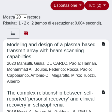
Esportazione
Tutti (2)
Mostra
records
Risultati 1 - 2 di 2 (tempo di esecuzione: 0.004 secondi).
Modeling and design of a plasma-based
transmit-array with beam scanning
capabilities.
2020 Mansutti, Giulia; DE CARLO, Paola; Hannan,
Mohammad A.; Boulos, Federico; Rocca, Paolo;
Capobianco, Antonio-D.; Magarotto, Mirko; Tuozzi,
Alberto
The complex relationship between self-
reported ‘personal recovery’ and clinical
recovery in schizophrenia
2018 Rossi, A.; Amore, M.; Galderisi, S.; DELLA