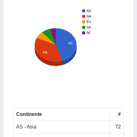
AS
NA
EU
SA
AF
AS
NA
Continente
#
AS - Asia
72