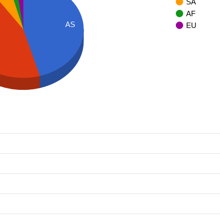
SA
AF
AS
EU