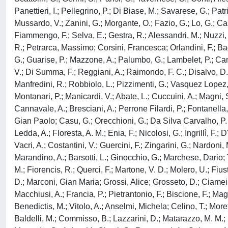
Panettieri, I.; Pellegrino, P.; Di Biase, M.; Savarese, G.; Pat
Mussardo, V.; Zanini, G.; Morgante, O.; Fazio, G.; Lo, G.; Ca
Fiammengo, F.; Selva, E.; Gestra, R.; Alessandri, M.; Nuzzi, G.;
R.; Petrarca, Massimo; Corsini, Francesca; Orlandini, F.; Bad
G.; Guarise, P.; Mazzone, A.; Palumbo, G.; Lambelet, P.; Camaiti
V.; Di Summa, F.; Reggiani, A.; Raimondo, F. C.; Disalvo, D.; B
Manfredini, R.; Robbiolo, L.; Pizzimenti, G.; Vasquez Lopez,
Montanari, P.; Manicardi, V.; Abate, L.; Cuccuini, A.; Magni, S
Cannavale, A.; Bresciani, A.; Perrone Filardi, P.; Fontanella, 
Gian Paolo; Casu, G.; Orecchioni, G.; Da Silva Carvalho, P. C
Ledda, A.; Floresta, A. M.; Enia, F.; Nicolosi, G.; Ingrillì, F
Vacri, A.; Costantini, V.; Guercini, F.; Zingarini, G.; Nardoni
Marandino, A.; Barsotti, L.; Ginocchio, G.; Marchese, Dario; Ti
M.; Fiorencis, R.; Querci, F.; Martone, V. D.; Molero, U.; Fiusti
D.; Marconi, Gian Maria; Grossi, Alice; Grosseto, D.; Ciamei, 
Macchiusi, A.; Francia, P.; Pietrantonio, F.; Biscione, F.; Ma
Benedictis, M.; Vitolo, A.; Anselmi, Michela; Celino, T.; Morett
Baldelli, M.; Commisso, B.; Lazzarini, D.; Matarazzo, M. M.; N