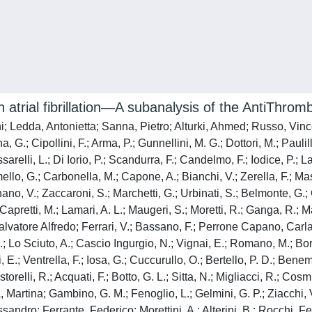
 atrial fibrillation—A subanalysis of the AntiThrombo
i; Ledda, Antonietta; Sanna, Pietro; Alturki, Ahmed; Russo, Vinc
, G.; Cipollini, F.; Arma, P.; Gunnellini, M. G.; Dottori, M.; Paulill
sarelli, L.; Di Iorio, P.; Scandurra, F.; Candelmo, F.; Iodice, P.; L
llo, G.; Carbonella, M.; Capone, A.; Bianchi, V.; Zerella, F.; Mas
gnano, V.; Zaccaroni, S.; Marchetti, G.; Urbinati, S.; Belmonte, G.
Capretti, M.; Lamari, A. L.; Maugeri, S.; Moretti, R.; Ganga, R.; 
vatore Alfredo; Ferrari, V.; Bassano, F.; Perrone Capano, Carla; 
; Lo Sciuto, A.; Cascio Ingurgio, N.; Vignai, E.; Romano, M.; Borzì
i, E.; Ventrella, F.; Iosa, G.; Cuccurullo, O.; Bertello, P. D.; Bene
orelli, R.; Acquati, F.; Botto, G. L.; Sitta, N.; Migliacci, R.; Cosmi
ia, Martina; Gambino, G. M.; Fenoglio, L.; Gelmini, G. P.; Ziacchi, V
lessandro; Ferrante, Federico; Morettini, A.; Alterini, B.; Rocchi,