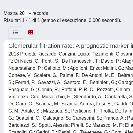
Mostra
records
Risultati 1 - 1 di 1 (tempo di esecuzione: 0.006 secondi).
Glomerular filtration rate: A prognostic marker in
2018 Proietti, Riccardo; Gonzini, Lucio; Pizzimenti, Giovann
F.; Di Nucci, G.; Fonti, S.; De Franceschi, T.; Davio, P.; Alagna
Notarstefano, P.; Galiotto, M.; Apolloni, Enzo; Molini, G.; Mas
Conese, V.; Scalera, G.; Palma, F.; De Antoni, M. E.; Beltrame
S.; Ferrari, P.; Gavazzi, A.; Santoro, E.; Bertinieri, G.; Cara
Pasquale, G.; Cemin, R.; Paffoni, P. R. C.; Pezzotti, Chiara; 
Vincenzo, Ciro; Musacchio, E.; Stendardo, A.; Cantarella, Sal
De Caro, G.; Scarcia, M.; Scarcia, Aurora; Losi, E.; Gaddi, O.
G. M.; Artale, S.; Mazzuca, S.; Perticone, F.; Tirotta, D.; Talin
G.; Quattrini, C.; Calcagno, S.; Canestrini, S.; Franco, A.; Past
Bertolazzi, S.; Spotti, Alessia; Pirelli, S.; Marasco, M. F.; El
Scattolin, G.; Gerini, S.; Parisi, G.; Tavernese, G.; Conti, A