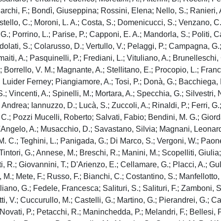
riarchi, F.; Bondì, Giuseppina; Rossini, Elena; Nello, S.; Ranieri, 
stello, C.; Moroni, L. A.; Costa, S.; Domenicucci, S.; Venzano, C.
 Porrino, L.; Parise, P.; Capponi, E. A.; Mandorla, S.; Politi, Cater
olati, S.; Colarusso, D.; Vertullo, V.; Pelaggi, P.; Campagna, G.;
, A.; Pasquinelli, P.; Frediani, L.; Vituliano, A.; Brunelleschi, G.;
orrello, V. M.; Magnante, A.; Stellitano, E.; Procopio, L.; Francull
 Luider Ferney; Piangiamore, A.; Tosi, P.; Donà, G.; Bacchiega, 
.; Vincenti, A.; Spinelli, M.; Mortara, A.; Specchia, G.; Silvestri, 
Andrea; Iannuzzo, D.; Lucà, S.; Zuccoli, A.; Rinaldi, P.; Ferri, G.;
.; Pozzi Mucelli, Roberto; Salvati, Fabio; Bendini, M. G.; Giordano
.; D'Angelo, A.; Musacchio, D.; Savastano, Silvia; Magnani, Leonardo
, M. C.; Teghini, L.; Panigada, G.; Di Marco, S.; Vergoni, W.; Paones
ntori, G.; Annese, M.; Breschi, R.; Manini, M.; Scopelliti, Giulia;
, R.; Giovannini, T.; D'Arienzo, E.; Cellamare, G.; Placci, A.; Gulli
M.; Mete, F.; Russo, F.; Bianchi, C.; Costantino, S.; Manfellotto, 
gliano, G.; Fedele, Francesca; Salituri, S.; Salituri, F.; Zamboni
i, V.; Cuccurullo, M.; Castelli, G.; Martino, G.; Pierandrei, G.; Ca
ovati, P.; Petacchi, R.; Maninchedda, P.; Melandri, F.; Bellesi, P.