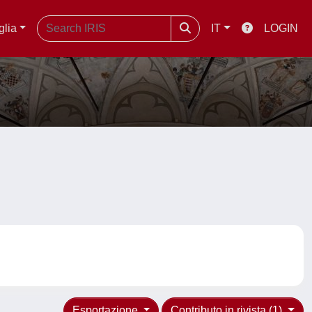
glia
IT
LOGIN
Esportazione
Contributo in rivista (1)