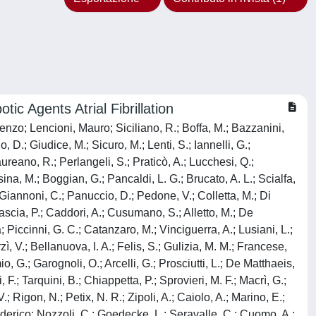
tic Agents Atrial Fibrillation
enzo; Lencioni, Mauro; Siciliano, R.; Boffa, M.; Bazzanini,
o, D.; Giudice, M.; Sicuro, M.; Lenti, S.; Iannelli, G.;
aureano, R.; Perlangeli, S.; Praticò, A.; Lucchesi, Q.;
ina, M.; Boggian, G.; Pancaldi, L. G.; Brucato, A. L.; Scialfa,
; Giannoni, C.; Panuccio, D.; Pedone, V.; Colletta, M.; Di
Mascia, P.; Caddori, A.; Cusumano, S.; Alletto, M.; De
Piccinni, G. C.; Catanzaro, M.; Vinciguerra, A.; Lusiani, L.;
, V.; Bellanuova, I. A.; Felis, S.; Gulizia, M. M.; Francese,
mio, G.; Garognoli, O.; Arcelli, G.; Prosciutti, L.; De Matthaeis,
, F.; Tarquini, B.; Chiappetta, P.; Sprovieri, M. F.; Macrì, G.;
.; Rigon, N.; Petix, N. R.; Zipoli, A.; Caiolo, A.; Marino, E.;
 Federico; Nozzoli, C.; Goedecke, L.; Seravalle, C.; Cuomo, A.;