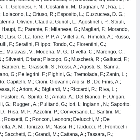
A. T.; Gelonesi, F. N.; Costantini, M.; Dugnani, M.; Ria, L.;
; Loiacono, L.; Ortuso, R.; Esposito, L.; Cuzzucrea, D. G.;
ina; Olivieri, Claudia; Gurioli, L.; Agostinelli, P.; Striuli,
 Haupt, E.; Parente, F.; Milanese, G.; Magliari, F.; Morando,
 Lisi, C.; La Torre, P. P. A.; Villella, A.; Rimoldi, A.; Russo,
i, F.; Serafini, Filippo; Tondo, C.; Fiorentini, C.;
E.; Malavasi, V.; Modena, M. G.; Divella, C.; Marengo, C.;
N.; Silvestri, Oriana; Piscopo, G.; Muscherà, R.; Gallucci, F.;
 Barbieri, E.; Grasselli, S.; Rossi, A.; Agosti, S.; Sanna,
, G.; Pellegrini, F.; Pighini, G.; Tremolada, F.; Zanin, L.;
; Capitelli, M.; Cioni, Giovanni; Aloisi, B.; De Finis, A.;
sa, K.; Artom, A.; Bigliardi, M.; Riccardi, R.; Riva, L.;
 Pastore, A.; Spirito, G.; Amato, A.; Del Bianco, F.; Ongari,
, G.; Ruggeri, A.; Pulitanò, G.; Iori, I.; Ingianni, N.; Saporito,
D.; Risa, M. P.; Azzolini, P.; Conversano, L.; Santini, M.;
, S.; Rossetti, C.; Roncon, Leonora; Delucchi, M.; De
rella, A. M.; Tonizzo, M.; Nassi, R.; Tarducci, R.; Fronticelli
; Sacchetti, C.; Grandi, M.; Cattana, A.; Tassara, R.;