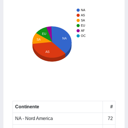
NA
AS
SA
EU
AF
EU
OC
NA
SA
AS
Continente
#
NA - Nord America
72