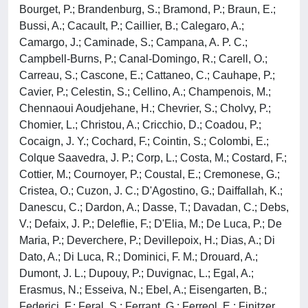
Bourget, P.; Brandenburg, S.; Bramond, P.; Braun, E.;
Bussi, A.; Cacault, P.; Caillier, B.; Calegaro, A.;
Camargo, J.; Caminade, S.; Campana, A. P. C.;
Campbell-Burns, P.; Canal-Domingo, R.; Carell, O.;
Carreau, S.; Cascone, E.; Cattaneo, C.; Cauhape, P.;
Cavier, P.; Celestin, S.; Cellino, A.; Champenois, M.;
Chennaoui Aoudjehane, H.; Chevrier, S.; Cholvy, P.;
Chomier, L.; Christou, A.; Cricchio, D.; Coadou, P.;
Cocaign, J. Y.; Cochard, F.; Cointin, S.; Colombi, E.;
Colque Saavedra, J. P.; Corp, L.; Costa, M.; Costard, F.;
Cottier, M.; Cournoyer, P.; Coustal, E.; Cremonese, G.;
Cristea, O.; Cuzon, J. C.; D'Agostino, G.; Daiffallah, K.;
Danescu, C.; Dardon, A.; Dasse, T.; Davadan, C.; Debs,
V.; Defaix, J. P.; Deleflie, F.; D'Elia, M.; De Luca, P.; De
Maria, P.; Deverchere, P.; Devillepoix, H.; Dias, A.; Di
Dato, A.; Di Luca, R.; Dominici, F. M.; Drouard, A.;
Dumont, J. L.; Dupouy, P.; Duvignac, L.; Egal, A.;
Erasmus, N.; Esseiva, N.; Ebel, A.; Eisengarten, B.;
Federici, F.; Feral, S.; Ferrant, G.; Ferreol, E.; Finitzer,