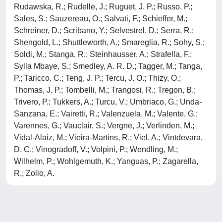
Rudawska, R.; Rudelle, J.; Ruguet, J. P.; Russo, P.;
Sales, S.; Sauzereau, O.; Salvati, F.; Schieffer, M.;
Schreiner, D.; Scribano, Y.; Selvestrel, D.; Serra, R.;
Shengold, L.; Shuttleworth, A.; Smareglia, R.; Sohy, S.;
Soldi, M.; Stanga, R.; Steinhausser, A.; Strafella, F.;
Sylla Mbaye, S.; Smedley, A. R. D.; Tagger, M.; Tanga,
P.; Taricco, C.; Teng, J. P.; Tercu, J. O.; Thizy, O.;
Thomas, J. P.; Tombelli, M.; Trangosi, R.; Tregon, B.;
Trivero, P.; Tukkers, A.; Turcu, V.; Umbriaco, G.; Unda-
Sanzana, E.; Vairetti, R.; Valenzuela, M.; Valente, G.;
Varennes, G.; Vauclair, S.; Vergne, J.; Verlinden, M.;
Vidal-Alaiz, M.; Vieira-Martins, R.; Viel, A.; Vintdevara,
D. C.; Vinogradoff, V.; Volpini, P.; Wendling, M.;
Wilhelm, P.; Wohlgemuth, K.; Yanguas, P.; Zagarella,
R.; Zollo, A.