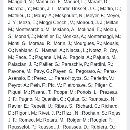
Mangold, N.; Mannucci, F.; Maquet, L.; Marant, D.;
Marchal, Y.; Marin, J. L.; Martin-Brisset, J. C.; Martin, D.;
Mathieu, D.; Maury, A.; Mespoulet, N.; Meyer, F.; Meyer,
J. Y.; Meza, E.; Moggi Cecchi, V.; Moiroud, J. J.; Millan,
M.; Montesarchio, M.; Misiano, A.; Molinari, E.; Molau,
S.; Monari, J.; Monflier, B.; Monkos, A.; Montemaggi, M.;
Monti, G.; Moreau, R.; Morin, J.; Mourgues, R.; Mousis,
O.; Nablanc, C.; Nastasi, A.; Niacsu, L.; Notez, P.; Ory,
M.; Pace, E.; Paganelli, M. A.; Pagola, A.; Pajuelo, M.;
Palacian, J. F.; Pallier, G.; Paraschiv, P.; Pardini, R.;
Pavone, M.; Pavy, G.; Payen, G.; Pegoraro, A.; Pena-
Asensio, E.; Perez, L.; Perez-Hoyos, S.; Perlerin, V.;
Peyrot, A.; Peth, F.; Pic, V.; Pietronave, S.; Pilger, C.;
Piquel, M.; Pisanu, T.; Poppe, M.; Portois, L.; Prezeau,
J. F.; Pugno, N.; Quantin, C.; Quitte, G.; Rambaux, N.;
Ravier, E.; Repetti, U.; Ribas, S.; Richard, C.; Richard,
D.; Rigoni, M.; Rivet, J. P.; Rizzi, N.; Rochain, S.; Rojas,
J. F.; Romeo, M.; Rotaru, M.; Rotger, M.; Rougier, P.;
Rousselot, P.; Rousset, J.; Rousseu, D.; Rubiera, O.;