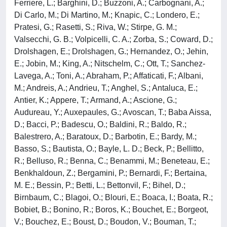
Ferriere, L.; Barghini, D.; Buzzoni, A.; Carbognani, A.;
Di Carlo, M.; Di Martino, M.; Knapic, C.; Londero, E.;
Pratesi, G.; Rasetti, S.; Riva, W.; Stirpe, G. M.;
Valsecchi, G. B.; Volpicelli, C. A.; Zorba, S.; Coward, D.;
Drolshagen, E.; Drolshagen, G.; Hernandez, O.; Jehin,
E.; Jobin, M.; King, A.; Nitschelm, C.; Ott, T.; Sanchez-
Lavega, A.; Toni, A.; Abraham, P.; Affaticati, F.; Albani,
M.; Andreis, A.; Andrieu, T.; Anghel, S.; Antaluca, E.;
Antier, K.; Appere, T.; Armand, A.; Ascione, G.;
Audureau, Y.; Auxepaules, G.; Avoscan, T.; Baba Aissa,
D.; Bacci, P.; Badescu, O.; Baldini, R.; Baldo, R.;
Balestrero, A.; Baratoux, D.; Barbotin, E.; Bardy, M.;
Basso, S.; Bautista, O.; Bayle, L. D.; Beck, P.; Bellitto,
R.; Belluso, R.; Benna, C.; Benammi, M.; Beneteau, E.;
Benkhaldoun, Z.; Bergamini, P.; Bernardi, F.; Bertaina,
M. E.; Bessin, P.; Betti, L.; Bettonvil, F.; Bihel, D.;
Birnbaum, C.; Blagoi, O.; Blouri, E.; Boaca, I.; Boata, R.;
Bobiet, B.; Bonino, R.; Boros, K.; Bouchet, E.; Borgeot,
V.; Bouchez, E.; Boust, D.; Boudon, V.; Bouman, T.;