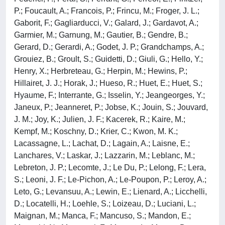
P.; Foucault, A.; Francois, P.; Frincu, M.; Froger, J. L.;
Gaborit, F.; Gagliarducci, V.; Galard, J.; Gardavot, A.;
Garmier, M.; Garnung, M.; Gautier, B.; Gendre, B.;
Gerard, D.; Gerardi, A.; Godet, J. P.; Grandchamps, A.;
Grouiez, B.; Groult, S.; Guidetti, D.; Giuli, G.; Hello, Y.;
Henry, X.; Herbreteau, G.; Herpin, M.; Hewins, P.;
Hillairet, J. J.; Horak, J.; Hueso, R.; Huet, E.; Huet, S.;
Hyaume, F.; Interrante, G.; Isselin, Y.; Jeangeorges, Y.;
Janeux, P.; Jeanneret, P.; Jobse, K.; Jouin, S.; Jouvard,
J. M.; Joy, K.; Julien, J. F.; Kacerek, R.; Kaire, M.;
Kempf, M.; Koschny, D.; Krier, C.; Kwon, M. K.;
Lacassagne, L.; Lachat, D.; Lagain, A.; Laisne, E.;
Lanchares, V.; Laskar, J.; Lazzarin, M.; Leblanc, M.;
Lebreton, J. P.; Lecomte, J.; Le Du, P.; Lelong, F.; Lera,
S.; Leoni, J. F.; Le-Pichon, A.; Le-Poupon, P.; Leroy, A.;
Leto, G.; Levansuu, A.; Lewin, E.; Lienard, A.; Licchelli,
D.; Locatelli, H.; Loehle, S.; Loizeau, D.; Luciani, L.;
Maignan, M.; Manca, F.; Mancuso, S.; Mandon, E.;