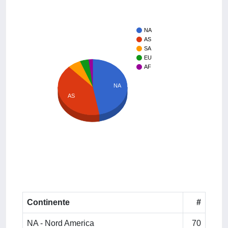
NA
AS
SA
EU
AF
NA
AS
Continente
#
NA - Nord America
70