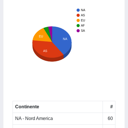
NA
AS
EU
AF
SA
EU
NA
AS
Continente
#
NA - Nord America
60