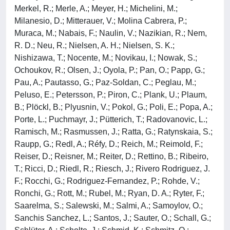
Merkel, R.; Merle, A.; Meyer, H.; Michelini, M.;
Milanesio, D.; Mitterauer, V.; Molina Cabrera, P.;
Muraca, M.; Nabais, F.; Naulin, V.; Nazikian, R.; Nem,
R. D.; Neu, R.; Nielsen, A. H.; Nielsen, S. K.;
Nishizawa, T.; Nocente, M.; Novikau, I.; Nowak, S.;
Ochoukov, R.; Olsen, J.; Oyola, P.; Pan, O.; Papp, G.;
Pau, A.; Pautasso, G.; Paz-Soldan, C.; Peglau, M.;
Peluso, E.; Petersson, P.; Piron, C.; Plank, U.; Plaum,
B.; Plöckl, B.; Plyusnin, V.; Pokol, G.; Poli, E.; Popa, A.;
Porte, L.; Puchmayr, J.; Pütterich, T.; Radovanovic, L.;
Ramisch, M.; Rasmussen, J.; Ratta, G.; Ratynskaia, S.;
Raupp, G.; Redl, A.; Réfy, D.; Reich, M.; Reimold, F.;
Reiser, D.; Reisner, M.; Reiter, D.; Rettino, B.; Ribeiro,
T.; Ricci, D.; Riedl, R.; Riesch, J.; Rivero Rodriguez, J.
F.; Rocchi, G.; Rodriguez-Fernandez, P.; Rohde, V.;
Ronchi, G.; Rott, M.; Rubel, M.; Ryan, D. A.; Ryter, F.;
Saarelma, S.; Salewski, M.; Salmi, A.; Samoylov, O.;
Sanchis Sanchez, L.; Santos, J.; Sauter, O.; Schall, G.;