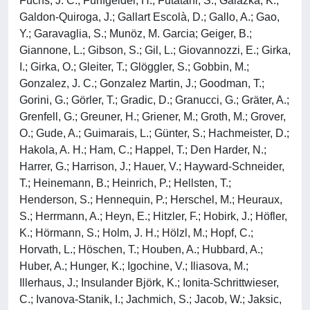
Fuchs, J. C.; Fünfgelder, H.; Futatani, S.; Galazka, K.;
Galdon-Quiroga, J.; Gallart Escolà, D.; Gallo, A.; Gao,
Y.; Garavaglia, S.; Munöz, M. Garcia; Geiger, B.;
Giannone, L.; Gibson, S.; Gil, L.; Giovannozzi, E.; Girka,
I.; Girka, O.; Gleiter, T.; Glöggler, S.; Gobbin, M.;
Gonzalez, J. C.; Gonzalez Martin, J.; Goodman, T.;
Gorini, G.; Görler, T.; Gradic, D.; Granucci, G.; Gräter, A.;
Grenfell, G.; Greuner, H.; Griener, M.; Groth, M.; Grover,
O.; Gude, A.; Guimarais, L.; Günter, S.; Hachmeister, D.;
Hakola, A. H.; Ham, C.; Happel, T.; Den Harder, N.;
Harrer, G.; Harrison, J.; Hauer, V.; Hayward-Schneider,
T.; Heinemann, B.; Heinrich, P.; Hellsten, T.;
Henderson, S.; Hennequin, P.; Herschel, M.; Heuraux,
S.; Herrmann, A.; Heyn, E.; Hitzler, F.; Hobirk, J.; Höfler,
K.; Hörmann, S.; Holm, J. H.; Hölzl, M.; Hopf, C.;
Horvath, L.; Höschen, T.; Houben, A.; Hubbard, A.;
Huber, A.; Hunger, K.; Igochine, V.; Iliasova, M.;
Illerhaus, J.; Insulander Björk, K.; Ionita-Schrittwieser,
C.; Ivanova-Stanik, I.; Jachmich, S.; Jacob, W.; Jaksic,