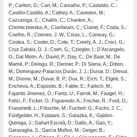
P.; Carlton, D.; Carr, M.; Carvalho, P.; Castaldo, C.;
Castillo Castillo, A.; Cathey, A.; Cavedon, M.;
Cazzaniga, C.; Challis, C.; Chankin, A.;
Chomiczewska, A.; Cianfarani, C.; Clairet, F.; Coda, S.;
Coelho, R.; Coenen, J. W.; Colas, L.; Conway, G.;
Costea, S.; Coster, D.; Cote, T.; Creely, A. J.; Croci, G.;
Cruz Zabala, D. J.; Cseh, G.; Cziegler, I.; D'Arcangelo,
O.; Dal Molin, A.; David, P.; Day, C.; De Baar, M.; De
Marné, P.; Delogu, R.; Denner, P.; Di Siena, A.; Dibon,
M.; Dominguez-Palacios Durán, J. J.; Dunai, D.; Dreval,
M.; Dunne, M.; Duval, B. P.; Dux, R.; Eich, T.; Elgeti, S.;
Encheva, A.; Esposito, B.; Fable, E.; Faitsch, M.;
Fajardo Jimenez, D.; Fantz, U.; Farnik, M.; Faugel, H.;
Felici, F.; Ficker, O.; Figueredo, A.; Fischer, R.; Ford, O.;
Frassinetti, L.; Fröschle, M.; Fuchert, G.; Fuchs, J. C.;
Fünfgelder, H.; Futatani, S.; Galazka, K.; Galdon-
Quiroga, J.; Gallart Escolà, D.; Gallo, A.; Gao, Y.;
Garavaglia, S.; Garcia Muñoz, M.; Geiger, B.;