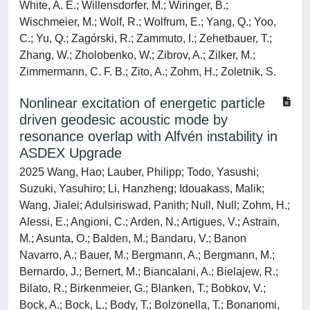
White, A. E.; Willensdorfer, M.; Wiringer, B.;
Wischmeier, M.; Wolf, R.; Wolfrum, E.; Yang, Q.; Yoo,
C.; Yu, Q.; Zagórski, R.; Zammuto, I.; Zehetbauer, T.;
Zhang, W.; Zholobenko, W.; Zibrov, A.; Zilker, M.;
Zimmermann, C. F. B.; Zito, A.; Zohm, H.; Zoletnik, S.
Nonlinear excitation of energetic particle
driven geodesic acoustic mode by
resonance overlap with Alfvén instability in
ASDEX Upgrade
2025 Wang, Hao; Lauber, Philipp; Todo, Yasushi;
Suzuki, Yasuhiro; Li, Hanzheng; Idouakass, Malik;
Wang, Jialei; Adulsiriswad, Panith; Null, Null; Zohm, H.;
Alessi, E.; Angioni, C.; Arden, N.; Artigues, V.; Astrain,
M.; Asunta, O.; Balden, M.; Bandaru, V.; Banon
Navarro, A.; Bauer, M.; Bergmann, A.; Bergmann, M.;
Bernardo, J.; Bernert, M.; Biancalani, A.; Bielajew, R.;
Bilato, R.; Birkenmeier, G.; Blanken, T.; Bobkov, V.;
Bock, A.; Bock, L.; Body, T.; Bolzonella, T.; Bonanomi,