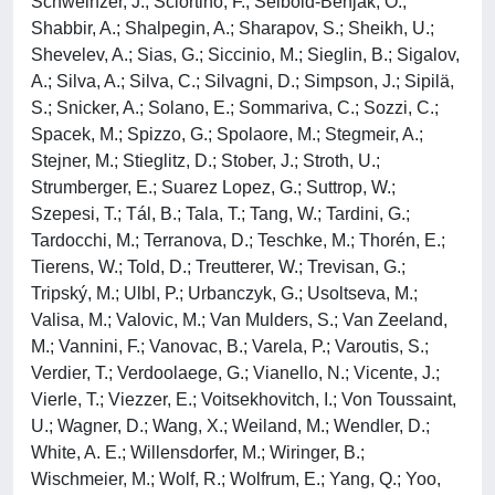
Schweinzer, J.; Sciortino, F.; Seibold-Benjak, O.;
Shabbir, A.; Shalpegin, A.; Sharapov, S.; Sheikh, U.;
Shevelev, A.; Sias, G.; Siccinio, M.; Sieglin, B.; Sigalov,
A.; Silva, A.; Silva, C.; Silvagni, D.; Simpson, J.; Sipilä,
S.; Snicker, A.; Solano, E.; Sommariva, C.; Sozzi, C.;
Spacek, M.; Spizzo, G.; Spolaore, M.; Stegmeir, A.;
Stejner, M.; Stieglitz, D.; Stober, J.; Stroth, U.;
Strumberger, E.; Suarez Lopez, G.; Suttrop, W.;
Szepesi, T.; Tál, B.; Tala, T.; Tang, W.; Tardini, G.;
Tardocchi, M.; Terranova, D.; Teschke, M.; Thorén, E.;
Tierens, W.; Told, D.; Treutterer, W.; Trevisan, G.;
Tripský, M.; Ulbl, P.; Urbanczyk, G.; Usoltseva, M.;
Valisa, M.; Valovic, M.; Van Mulders, S.; Van Zeeland,
M.; Vannini, F.; Vanovac, B.; Varela, P.; Varoutis, S.;
Verdier, T.; Verdoolaege, G.; Vianello, N.; Vicente, J.;
Vierle, T.; Viezzer, E.; Voitsekhovitch, I.; Von Toussaint,
U.; Wagner, D.; Wang, X.; Weiland, M.; Wendler, D.;
White, A. E.; Willensdorfer, M.; Wiringer, B.;
Wischmeier, M.; Wolf, R.; Wolfrum, E.; Yang, Q.; Yoo,