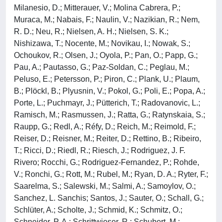
Milanesio, D.; Mitterauer, V.; Molina Cabrera, P.;
Muraca, M.; Nabais, F.; Naulin, V.; Nazikian, R.; Nem,
R. D.; Neu, R.; Nielsen, A. H.; Nielsen, S. K.;
Nishizawa, T.; Nocente, M.; Novikau, I.; Nowak, S.;
Ochoukov, R.; Olsen, J.; Oyola, P.; Pan, O.; Papp, G.;
Pau, A.; Pautasso, G.; Paz-Soldan, C.; Peglau, M.;
Peluso, E.; Petersson, P.; Piron, C.; Plank, U.; Plaum,
B.; Plöckl, B.; Plyusnin, V.; Pokol, G.; Poli, E.; Popa, A.;
Porte, L.; Puchmayr, J.; Pütterich, T.; Radovanovic, L.;
Ramisch, M.; Rasmussen, J.; Ratta, G.; Ratynskaia, S.;
Raupp, G.; Redl, A.; Réfy, D.; Reich, M.; Reimold, F.;
Reiser, D.; Reisner, M.; Reiter, D.; Rettino, B.; Ribeiro,
T.; Ricci, D.; Riedl, R.; Riesch, J.; Rodriguez, J. F.
Rivero; Rocchi, G.; Rodriguez-Fernandez, P.; Rohde,
V.; Ronchi, G.; Rott, M.; Rubel, M.; Ryan, D. A.; Ryter, F.;
Saarelma, S.; Salewski, M.; Salmi, A.; Samoylov, O.;
Sanchez, L. Sanchis; Santos, J.; Sauter, O.; Schall, G.;
Schlüter, A.; Scholte, J.; Schmid, K.; Schmitz, O.;
Schneider, P. A.; Schrittwieser, R.; Schubert, M.;