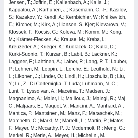
Jensen, T.; Joffrin, E.; Kallenbach, A.; Kalis, J.;
Kappatou, A.; Karhunen, J.; Käsemann, C. -P.; Kasilov,
S.; Kazakov, Y.; Kendl, A.; Kernbichler, W.; Khilkevitch,
E.; Kircher, M.; Kirk, A.; Hansen, S. Kjer; Klevarova, V.;
Klossek, F.; Kocsis, G.; Koleva, M.; Komm, M.; Kong,
M.; Krämer-Flecken, A.; Krause, M.; Krebs, I.;
Kreuzeder, A.; Krieger, K.; Kudlacek, O.; Kulla, D.;
Kurki-Suonio, T.; Kurzan, B.; Labit, B.; Lackner, K.;
Laggner, F.; Lahtinen, A.; Lainer, P.; Lang, P. T.; Lauber,
P.; Lehnen, M.; Leppin, L.; Lerche, E.; Leuthold, N.; Li,
L.; Likonen, J.; Linder, O.; Lindl, H.; Lipschultz, B.; Liu,
Y.; Lu, Z.; Di Cortemiglia, T. Luda; Luhmann, N. C.;
Lunt, T.; Lyssoivan, A.; Maceina, T.; Madsen, J.;
Magnanimo, A.; Maier, H.; Mailloux, J.; Maingi, R.; Maj,
O.; Maljaars, E.; Maquet, V.; Mancini, A.; Manhard, A.;
Mantica, P.; Mantsinen, M.; Manz, P.; Maraschek, M.;
Marchetto, C.; Markl, M.; Marrelli, L.; Martin, P.; Matos,
F.; Mayer, M.; Mccarthy, P. J.; Mcdermott, R.; Meng, G.;
Merkel, R.; Merle, A.; Meyer, H.; Michelini, M.;