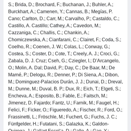
S.; Brida, D.; Brochard, F.; Buchanan, J.; Buhler, A.;
Burckhart, A.; Camenen, Y.; Cannas, B.; Megías, P.
Cano; Carlton, D.; Carr, M.; Carvalho, P.; Castaldo, C.;
Castillo, A. Castillo; Cathey, A.; Cavedon, M.;
Cazzaniga, C.; Challis, C.; Chankin, A.;
Chomiczewska, A.; Cianfarani, C.; Clairet, F.; Coda, S.;
Coelho, R.; Coenen, J. W.; Colas, L.; Conway, G.;
Costea, S.; Coster, D.; Cote, T.; Creely, A. J.; Croci, G.;
Zabala, D. J. Cruz; Cseh, G.; Cziegler, I.; D'Arcangelo,
O.; Molin, A. Dal; David, P.; Day, C.; De Baar, M.; De
Marné, P.; Delogu, R.; Denner, P.; Di Siena, A.; Dibon,
M.; Dominguez-Palacios Durán, J. J.; Dunai, D.; Dreval,
M.; Dunne, M.; Duval, B. P.; Dux, R.; Eich, T.; Elgeti, S.;
Encheva, A.; Esposito, B.; Fable, E.; Faitsch, M.;
Jimenez, D. Fajardo; Fantz, U.; Farnik, M.; Faugel, H.;
Felici, F.; Ficker, O.; Figueredo, A.; Fischer, R.; Ford, O.;
Frassinetti, L.; Fröschle, M.; Fuchert, G.; Fuchs, J. C.;
Fünfgelder, H.; Futatani, S.; Galazka, K.; Galdon-
Quiroga, J.; Gallart Escol‘a, D.; Gallo, A.; Gao, Y.;