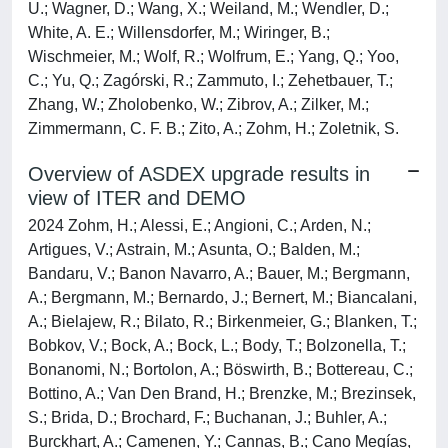
U.; Wagner, D.; Wang, X.; Weiland, M.; Wendler, D.;
White, A. E.; Willensdorfer, M.; Wiringer, B.;
Wischmeier, M.; Wolf, R.; Wolfrum, E.; Yang, Q.; Yoo,
C.; Yu, Q.; Zagórski, R.; Zammuto, I.; Zehetbauer, T.;
Zhang, W.; Zholobenko, W.; Zibrov, A.; Zilker, M.;
Zimmermann, C. F. B.; Zito, A.; Zohm, H.; Zoletnik, S.
Overview of ASDEX upgrade results in
view of ITER and DEMO
2024 Zohm, H.; Alessi, E.; Angioni, C.; Arden, N.;
Artigues, V.; Astrain, M.; Asunta, O.; Balden, M.;
Bandaru, V.; Banon Navarro, A.; Bauer, M.; Bergmann,
A.; Bergmann, M.; Bernardo, J.; Bernert, M.; Biancalani,
A.; Bielajew, R.; Bilato, R.; Birkenmeier, G.; Blanken, T.;
Bobkov, V.; Bock, A.; Bock, L.; Body, T.; Bolzonella, T.;
Bonanomi, N.; Bortolon, A.; Böswirth, B.; Bottereau, C.;
Bottino, A.; Van Den Brand, H.; Brenzke, M.; Brezinsek,
S.; Brida, D.; Brochard, F.; Buchanan, J.; Buhler, A.;
Burckhart, A.; Camenen, Y.; Cannas, B.; Cano Megías,