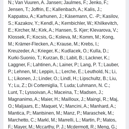
N.; Van Vuuren, A. Jansen; Jaulmes, F.; Jenko, F.;
Jensen, T.; Joffrin, E.; Kallenbach, A.; Kalis, J.;
Kappatou, A.; Karhunen, J.; Käsemann, C. -P.; Kasilov,
S.; Kazakov, Y.; Kendl, A.; Kernbichler, W.; Khilkevitch,
E.; Kircher, M.; Kirk, A.; Hansen, S. Kjer; Klevarova, V.;
Klossek, F.; Kocsis, G.; Koleva, M.; Komm, M.; Kong,
M.; Krämer-Flecken, A.; Krause, M.; Krebs, I.;
Kreuzeder, A.; Krieger, K.; Kudlacek, O.; Kulla, D.;
Kurki-Suonio, T.; Kurzan, B.; Labit, B.; Lackner, K.;
Laggner, F.; Lahtinen, A.; Lainer, P.; Lang, P. T.; Lauber,
P.; Lehnen, M.; Leppin, L.; Lerche, E.; Leuthold, N.; Li,
L.; Likonen, J.; Linder, O.; Lindl, H.; Lipschultz, B.; Liu,
Y.; Lu, Z.; Di Cortemiglia, T. Luda; Luhmann, N. C.;
Lunt, T.; Lyssoivan, A.; Maceina, T.; Madsen, J.;
Magnanimo, A.; Maier, H.; Mailloux, J.; Maingi, R.; Maj,
O.; Maljaars, E.; Maquet, V.; Mancini, A.; Manhard, A.;
Mantica, P.; Mantsinen, M.; Manz, P.; Maraschek, M.;
Marchetto, C.; Markl, M.; Marrelli, L.; Martin, P.; Matos,
F.; Mayer, M.; Mccarthy, P. J.; Mcdermott, R.; Meng, G.;