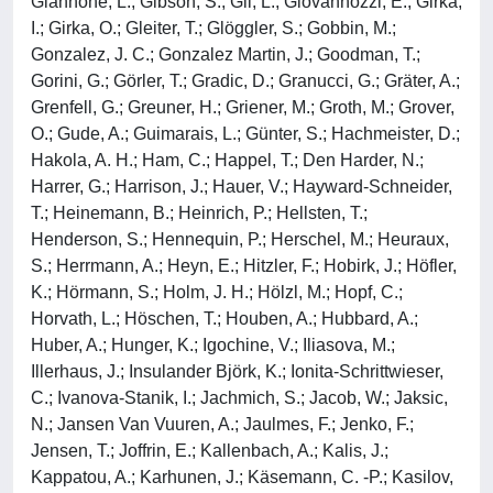
Giannone, L.; Gibson, S.; Gil, L.; Giovannozzi, E.; Girka,
I.; Girka, O.; Gleiter, T.; Glöggler, S.; Gobbin, M.;
Gonzalez, J. C.; Gonzalez Martin, J.; Goodman, T.;
Gorini, G.; Görler, T.; Gradic, D.; Granucci, G.; Gräter, A.;
Grenfell, G.; Greuner, H.; Griener, M.; Groth, M.; Grover,
O.; Gude, A.; Guimarais, L.; Günter, S.; Hachmeister, D.;
Hakola, A. H.; Ham, C.; Happel, T.; Den Harder, N.;
Harrer, G.; Harrison, J.; Hauer, V.; Hayward-Schneider,
T.; Heinemann, B.; Heinrich, P.; Hellsten, T.;
Henderson, S.; Hennequin, P.; Herschel, M.; Heuraux,
S.; Herrmann, A.; Heyn, E.; Hitzler, F.; Hobirk, J.; Höfler,
K.; Hörmann, S.; Holm, J. H.; Hölzl, M.; Hopf, C.;
Horvath, L.; Höschen, T.; Houben, A.; Hubbard, A.;
Huber, A.; Hunger, K.; Igochine, V.; Iliasova, M.;
Illerhaus, J.; Insulander Björk, K.; Ionita-Schrittwieser,
C.; Ivanova-Stanik, I.; Jachmich, S.; Jacob, W.; Jaksic,
N.; Jansen Van Vuuren, A.; Jaulmes, F.; Jenko, F.;
Jensen, T.; Joffrin, E.; Kallenbach, A.; Kalis, J.;
Kappatou, A.; Karhunen, J.; Käsemann, C. -P.; Kasilov,