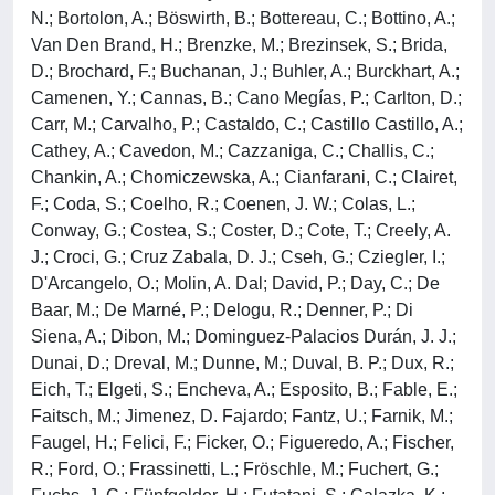
N.; Bortolon, A.; Böswirth, B.; Bottereau, C.; Bottino, A.;
Van Den Brand, H.; Brenzke, M.; Brezinsek, S.; Brida,
D.; Brochard, F.; Buchanan, J.; Buhler, A.; Burckhart, A.;
Camenen, Y.; Cannas, B.; Cano Megías, P.; Carlton, D.;
Carr, M.; Carvalho, P.; Castaldo, C.; Castillo Castillo, A.;
Cathey, A.; Cavedon, M.; Cazzaniga, C.; Challis, C.;
Chankin, A.; Chomiczewska, A.; Cianfarani, C.; Clairet,
F.; Coda, S.; Coelho, R.; Coenen, J. W.; Colas, L.;
Conway, G.; Costea, S.; Coster, D.; Cote, T.; Creely, A.
J.; Croci, G.; Cruz Zabala, D. J.; Cseh, G.; Cziegler, I.;
D'Arcangelo, O.; Molin, A. Dal; David, P.; Day, C.; De
Baar, M.; De Marné, P.; Delogu, R.; Denner, P.; Di
Siena, A.; Dibon, M.; Dominguez-Palacios Durán, J. J.;
Dunai, D.; Dreval, M.; Dunne, M.; Duval, B. P.; Dux, R.;
Eich, T.; Elgeti, S.; Encheva, A.; Esposito, B.; Fable, E.;
Faitsch, M.; Jimenez, D. Fajardo; Fantz, U.; Farnik, M.;
Faugel, H.; Felici, F.; Ficker, O.; Figueredo, A.; Fischer,
R.; Ford, O.; Frassinetti, L.; Fröschle, M.; Fuchert, G.;