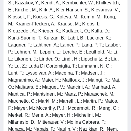
S.; Kazakov, Y.; Kendl, A.; Kernbichler, W.; Khilkevitch,
E.; Kircher, M.; Kirk, A.; Kjer Hansen, S.; Klevarova, V.;
Klossek, F.; Kocsis, G.; Koleva, M.; Komm, M.; Kong,
M.; Krämer-Flecken, A.; Krause, M.; Krebs, I.;
Kreuzeder, A.; Krieger, K.; Kudlacek, O.; Kulla, D.;
Kurki-Suonio, T.; Kurzan, B.; Labit, B.; Lackner, K.;
Laggner, F.; Lahtinen, A.; Lainer, P.; Lang, P. T.; Lauber,
P.; Lehnen, M.; Leppin, L.; Lerche, E.; Leuthold, N.; Li,
L.; Likonen, J.; Linder, O.; Lindl, H.; Lipschultz, B.; Liu,
Y.; Lu, Z.; Luda Di Cortemiglia, T.; Luhmann, N. C.;
Lunt, T.; Lyssoivan, A.; Maceina, T.; Madsen, J.;
Magnanimo, A.; Maier, H.; Mailloux, J.; Maingi, R.; Maj,
O.; Maljaars, E.; Maquet, V.; Mancini, A.; Manhard, A.;
Mantica, P.; Mantsinen, M.; Manz, P.; Maraschek, M.;
Marchetto, C.; Markl, M.; Marrelli, L.; Martin, P.; Matos,
F.; Mayer, M.; Mccarthy, P. J.; Mcdermott, R.; Meng, G.;
Merkel, R.; Merle, A.; Meyer, H.; Michelini, M.;
Milanesio, D.; Mitterauer, V.; Molina Cabrera, P.;
Muraca, M.; Nabais, F.; Naulin, V.; Nazikian, R.; Nem,