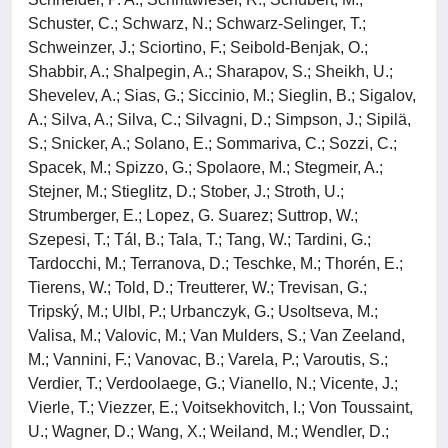
Schuster, C.; Schwarz, N.; Schwarz-Selinger, T.;
Schweinzer, J.; Sciortino, F.; Seibold-Benjak, O.;
Shabbir, A.; Shalpegin, A.; Sharapov, S.; Sheikh, U.;
Shevelev, A.; Sias, G.; Siccinio, M.; Sieglin, B.; Sigalov,
A.; Silva, A.; Silva, C.; Silvagni, D.; Simpson, J.; Sipilä,
S.; Snicker, A.; Solano, E.; Sommariva, C.; Sozzi, C.;
Spacek, M.; Spizzo, G.; Spolaore, M.; Stegmeir, A.;
Stejner, M.; Stieglitz, D.; Stober, J.; Stroth, U.;
Strumberger, E.; Lopez, G. Suarez; Suttrop, W.;
Szepesi, T.; Tál, B.; Tala, T.; Tang, W.; Tardini, G.;
Tardocchi, M.; Terranova, D.; Teschke, M.; Thorén, E.;
Tierens, W.; Told, D.; Treutterer, W.; Trevisan, G.;
Tripský, M.; Ulbl, P.; Urbanczyk, G.; Usoltseva, M.;
Valisa, M.; Valovic, M.; Van Mulders, S.; Van Zeeland,
M.; Vannini, F.; Vanovac, B.; Varela, P.; Varoutis, S.;
Verdier, T.; Verdoolaege, G.; Vianello, N.; Vicente, J.;
Vierle, T.; Viezzer, E.; Voitsekhovitch, I.; Von Toussaint,
U.; Wagner, D.; Wang, X.; Weiland, M.; Wendler, D.;