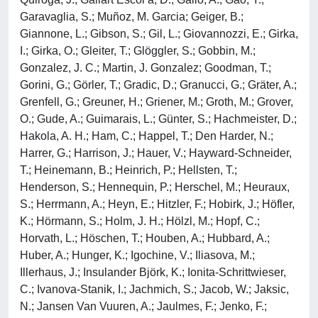
Garavaglia, S.; Muñoz, M. Garcia; Geiger, B.;
Giannone, L.; Gibson, S.; Gil, L.; Giovannozzi, E.; Girka,
I.; Girka, O.; Gleiter, T.; Glöggler, S.; Gobbin, M.;
Gonzalez, J. C.; Martin, J. Gonzalez; Goodman, T.;
Gorini, G.; Görler, T.; Gradic, D.; Granucci, G.; Gräter, A.;
Grenfell, G.; Greuner, H.; Griener, M.; Groth, M.; Grover,
O.; Gude, A.; Guimarais, L.; Günter, S.; Hachmeister, D.;
Hakola, A. H.; Ham, C.; Happel, T.; Den Harder, N.;
Harrer, G.; Harrison, J.; Hauer, V.; Hayward-Schneider,
T.; Heinemann, B.; Heinrich, P.; Hellsten, T.;
Henderson, S.; Hennequin, P.; Herschel, M.; Heuraux,
S.; Herrmann, A.; Heyn, E.; Hitzler, F.; Hobirk, J.; Höfler,
K.; Hörmann, S.; Holm, J. H.; Hölzl, M.; Hopf, C.;
Horvath, L.; Höschen, T.; Houben, A.; Hubbard, A.;
Huber, A.; Hunger, K.; Igochine, V.; Iliasova, M.;
Illerhaus, J.; Insulander Björk, K.; Ionita-Schrittwieser,
C.; Ivanova-Stanik, I.; Jachmich, S.; Jacob, W.; Jaksic,
N.; Jansen Van Vuuren, A.; Jaulmes, F.; Jenko, F.;