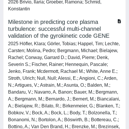
2026 Brivio, Ilaria; Groeber, Ramona; Schmid,
Konstantin
Milestone in predicting core plasma
turbulence: successful multi-channel
validation of the gyrokinetic code GENE
2025 Höfler, Klara; Görler, Tobias; Happel, Tim; Lechte,
Carsten; Molina, Pedro; Bergmann, Michael; Bielajew,
Rachel; Conway, Garrard D.; David, Pierre; Denk,
Severin S.; Fischer, Rainer; Hennequin, Pascale;
Jenko, Frank; Mcdermott, Rachael M.; White, Anne E.;
Stroth, Ulrich; Null, Null; Alessi, E.; Angioni, C.; Arden,
N.; Artigues, V.; Astrain, M.; Asunta, O.; Balden, M.;
Bandaru, V.; Navarro, A. Banon; Bauer, M.; Bergmann,
A.; Bergmann, M.; Bernardo, J.; Bernert, M.; Biancalani,
A.; Bielajew, R.; Bilato, R.; Birkenmeier, G.; Blanken, T.;
Bobkov, V.; Bock, A.; Bock, L.; Body, T.; Bolzonella, T.;
Bonanomi, N.; Bortolon, A.; Böswirth, B.; Bottereau, C.;
Bottino, A.; Van Den Brand, H.; Brenzke, M.; Brezinsek,