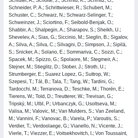
Schlüter, A.; Scholte, J.; Schmid, K.; Schmitz, O.;
Schneider, P. A.; Schrittwieser, R.; Schubert, M.;
Schuster, C.; Schwarz, N.; Schwarz-Selinger, T.;
Schweinzer, J.; Sciortino, F.; Seibold-Benjak, O.;
Shabbir, A.; Shalpegin, A.; Sharapov, S.; Sheikh, U.;
Shevelev, A.; Sias, G.; Siccinio, M.; Sieglin, B.; Sigalov,
A.; Silva, A.; Silva, C.; Silvagni, D.; Simpson, J.; Sipilä,
S.; Snicker, A.; Solano, E.; Sommariva, C.; Sozzi, C.;
Spacek, M.; Spizzo, G.; Spolaore, M.; Stegmeir, A.;
Stejner, M.; Stieglitz, D.; Stober, J.; Stroth, U.;
Strumberger, E.; Suarez Lopez, G.; Suttrop, W.;
Szepesi, T.; Tál, B.; Tala, T.; Tang, W.; Tardini, G.;
Tardocchi, M.; Terranova, D.; Teschke, M.; Thorén, E.;
Tierens, W.; Told, D.; Treutterer, W.; Trevisan, G.;
Tripský, M.; Ulbl, P.; Urbanczyk, G.; Usoltseva, M.;
Valisa, M.; Valovic, M.; Van Mulders, S.; Van Zeeland,
M.; Vannini, F.; Vanovac, B.; Varela, P.; Varoutis, S.;
Verdier, T.; Verdoolaege, G.; Vianello, N.; Vicente, J.;
Vierle, T.; Viezzer, E.; Voitsekhovitch, I.; Von Toussaint,