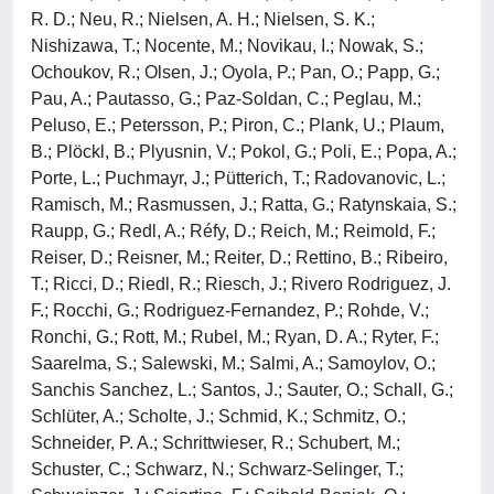
R. D.; Neu, R.; Nielsen, A. H.; Nielsen, S. K.;
Nishizawa, T.; Nocente, M.; Novikau, I.; Nowak, S.;
Ochoukov, R.; Olsen, J.; Oyola, P.; Pan, O.; Papp, G.;
Pau, A.; Pautasso, G.; Paz-Soldan, C.; Peglau, M.;
Peluso, E.; Petersson, P.; Piron, C.; Plank, U.; Plaum,
B.; Plöckl, B.; Plyusnin, V.; Pokol, G.; Poli, E.; Popa, A.;
Porte, L.; Puchmayr, J.; Pütterich, T.; Radovanovic, L.;
Ramisch, M.; Rasmussen, J.; Ratta, G.; Ratynskaia, S.;
Raupp, G.; Redl, A.; Réfy, D.; Reich, M.; Reimold, F.;
Reiser, D.; Reisner, M.; Reiter, D.; Rettino, B.; Ribeiro,
T.; Ricci, D.; Riedl, R.; Riesch, J.; Rivero Rodriguez, J.
F.; Rocchi, G.; Rodriguez-Fernandez, P.; Rohde, V.;
Ronchi, G.; Rott, M.; Rubel, M.; Ryan, D. A.; Ryter, F.;
Saarelma, S.; Salewski, M.; Salmi, A.; Samoylov, O.;
Sanchis Sanchez, L.; Santos, J.; Sauter, O.; Schall, G.;
Schlüter, A.; Scholte, J.; Schmid, K.; Schmitz, O.;
Schneider, P. A.; Schrittwieser, R.; Schubert, M.;
Schuster, C.; Schwarz, N.; Schwarz-Selinger, T.;