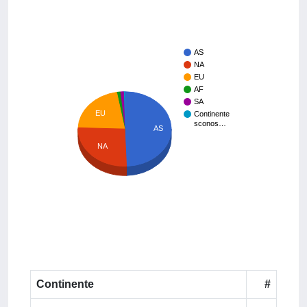
AS
NA
EU
AF
SA
EU
Continente
sconos…
AS
NA
Continente
#