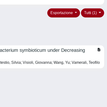
Esportazione
Tutti (1)
bacterium symbioticum under Decreasing
stio, Silvia; Visioli, Giovanna; Wang, Yu; Vamerali, Teofilo