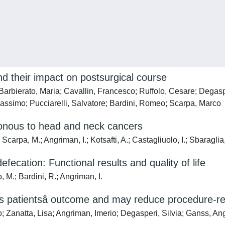
d their impact on postsurgical course
arbierato, Maria; Cavallin, Francesco; Ruffolo, Cesare; Degaspe
Massimo; Pucciarelli, Salvatore; Bardini, Romeo; Scarpa, Marco
onous to head and neck cancers
carpa, M.; Angriman, I.; Kotsafti, A.; Castagliuolo, I.; Sbaraglia
fecation: Functional results and quality of life
, M.; Bardini, R.; Angriman, I.
s patientsâ outcome and may reduce procedure-rel
Zanatta, Lisa; Angriman, Imerio; Degasperi, Silvia; Ganss, An