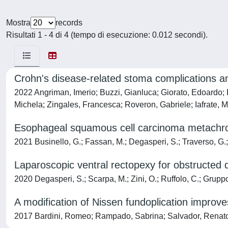
Mostra
records
Risultati 1 - 4 di 4 (tempo di esecuzione: 0.012 secondi).
Crohn's disease-related stoma complications an
2022 Angriman, Imerio; Buzzi, Gianluca; Giorato, Edoardo; B
Michela; Zingales, Francesca; Roveron, Gabriele; Iafrate, 
Esophageal squamous cell carcinoma metachr
2021 Businello, G.; Fassan, M.; Degasperi, S.; Traverso, G.; S
Laparoscopic ventral rectopexy for obstructed de
2020 Degasperi, S.; Scarpa, M.; Zini, O.; Ruffolo, C.; Gruppo
A modification of Nissen fundoplication improve
2017 Bardini, Romeo; Rampado, Sabrina; Salvador, Renato; 