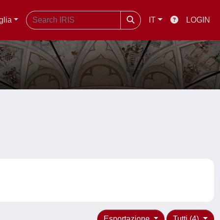
glia
IT
LOGIN
Esportazione
Tutti (4)