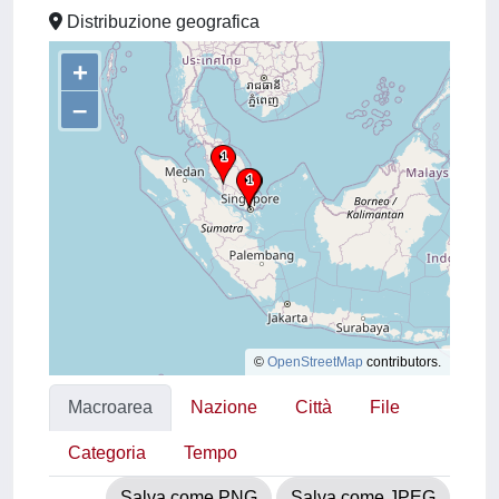
Distribuzione geografica
+
–
©
OpenStreetMap
contributors.
Macroarea
Nazione
Città
File
Categoria
Tempo
Salva come PNG
Salva come JPEG