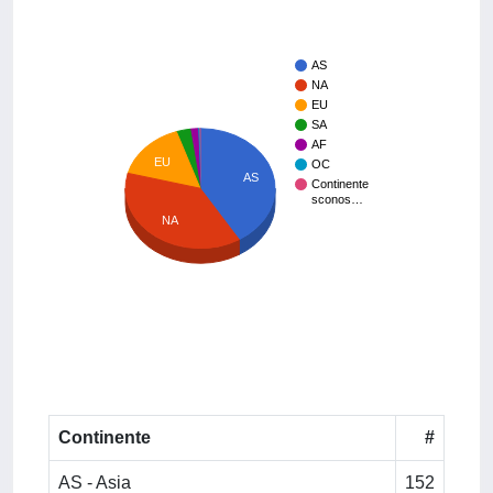
AS
NA
EU
SA
AF
EU
OC
AS
Continente
sconos…
NA
Continente
#
AS - Asia
152