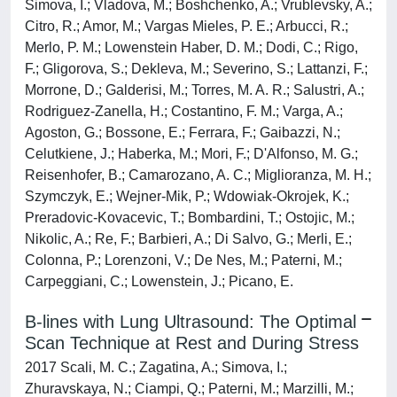
Simova, I.; Vladova, M.; Boshchenko, A.; Vrublevsky, A.;
Citro, R.; Amor, M.; Vargas Mieles, P. E.; Arbucci, R.;
Merlo, P. M.; Lowenstein Haber, D. M.; Dodi, C.; Rigo,
F.; Gligorova, S.; Dekleva, M.; Severino, S.; Lattanzi, F.;
Morrone, D.; Galderisi, M.; Torres, M. A. R.; Salustri, A.;
Rodriguez-Zanella, H.; Costantino, F. M.; Varga, A.;
Agoston, G.; Bossone, E.; Ferrara, F.; Gaibazzi, N.;
Celutkiene, J.; Haberka, M.; Mori, F.; D'Alfonso, M. G.;
Reisenhofer, B.; Camarozano, A. C.; Miglioranza, M. H.;
Szymczyk, E.; Wejner-Mik, P.; Wdowiak-Okrojek, K.;
Preradovic-Kovacevic, T.; Bombardini, T.; Ostojic, M.;
Nikolic, A.; Re, F.; Barbieri, A.; Di Salvo, G.; Merli, E.;
Colonna, P.; Lorenzoni, V.; De Nes, M.; Paterni, M.;
Carpeggiani, C.; Lowenstein, J.; Picano, E.
B-lines with Lung Ultrasound: The Optimal
Scan Technique at Rest and During Stress
2017 Scali, M. C.; Zagatina, A.; Simova, I.;
Zhuravskaya, N.; Ciampi, Q.; Paterni, M.; Marzilli, M.;