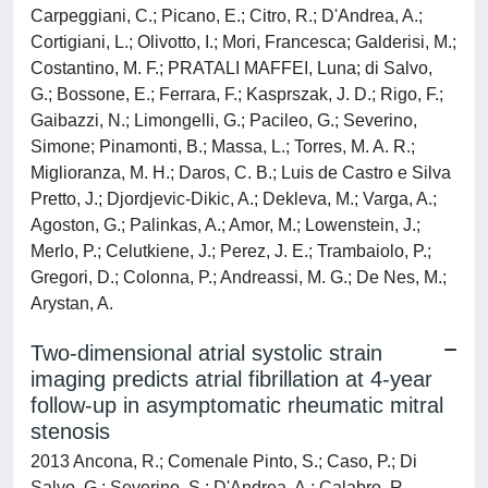
Carpeggiani, C.; Picano, E.; Citro, R.; D'Andrea, A.;
Cortigiani, L.; Olivotto, I.; Mori, Francesca; Galderisi, M.;
Costantino, M. F.; PRATALI MAFFEI, Luna; di Salvo,
G.; Bossone, E.; Ferrara, F.; Kasprszak, J. D.; Rigo, F.;
Gaibazzi, N.; Limongelli, G.; Pacileo, G.; Severino,
Simone; Pinamonti, B.; Massa, L.; Torres, M. A. R.;
Miglioranza, M. H.; Daros, C. B.; Luis de Castro e Silva
Pretto, J.; Djordjevic-Dikic, A.; Dekleva, M.; Varga, A.;
Agoston, G.; Palinkas, A.; Amor, M.; Lowenstein, J.;
Merlo, P.; Celutkiene, J.; Perez, J. E.; Trambaiolo, P.;
Gregori, D.; Colonna, P.; Andreassi, M. G.; De Nes, M.;
Arystan, A.
Two-dimensional atrial systolic strain
imaging predicts atrial fibrillation at 4-year
follow-up in asymptomatic rheumatic mitral
stenosis
2013 Ancona, R.; Comenale Pinto, S.; Caso, P.; Di
Salvo, G.; Severino, S.; D'Andrea, A.; Calabro, R.