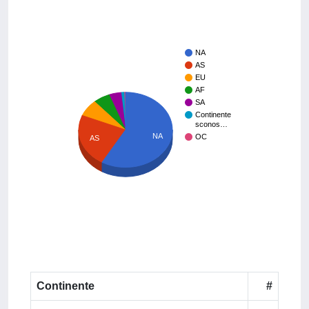
NA
AS
EU
AF
SA
Continente
sconos…
NA
OC
AS
Continente
#