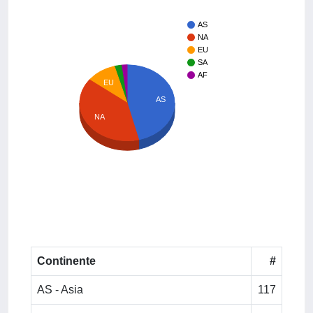
AS
NA
EU
SA
AF
EU
AS
NA
Continente
#
AS - Asia
117