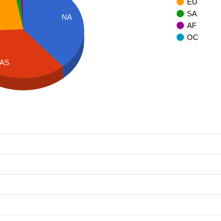
EU
SA
NA
AF
OC
AS