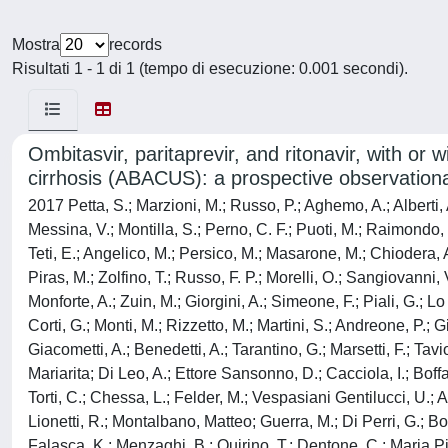
Mostra
records
Risultati 1 - 1 di 1 (tempo di esecuzione: 0.001 secondi).
Ombitasvir, paritaprevir, and ritonavir, with or w
cirrhosis (ABACUS): a prospective observationa
2017 Petta, S.; Marzioni, M.; Russo, P.; Aghemo, A.; Alberti, 
Messina, V.; Montilla, S.; Perno, C. F.; Puoti, M.; Raimondo, 
Teti, E.; Angelico, M.; Persico, M.; Masarone, M.; Chiodera
Piras, M.; Zolfino, T.; Russo, F. P.; Morelli, O.; Sangiovanni, V
Monforte, A.; Zuin, M.; Giorgini, A.; Simeone, F.; Piali, G.; 
Corti, G.; Monti, M.; Rizzetto, M.; Martini, S.; Andreone, P.; 
Giacometti, A.; Benedetti, A.; Tarantino, G.; Marsetti, F.; Ta
Mariarita; Di Leo, A.; Ettore Sansonno, D.; Cacciola, I.; Boffa,
Torti, C.; Chessa, L.; Felder, M.; Vespasiani Gentilucci, U.; 
Lionetti, R.; Montalbano, Matteo; Guerra, M.; Di Perri, G.; Bog
Falasca, K.; Menzaghi, B.; Quirino, T.; Dentone, C.; Maria Pi