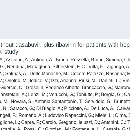
ithout dasabuvir, plus ribavirin for patients with hep
l study
A.; Ascione, A.; Antinori, A.; Bruno, Rossella; Bruno, Simona; Chir
G.; Rendina, Mariagloria; Silberstein, F. C.; Villa, E.; Zignego, A
, A.; Solinas, A.; Delle Monache, M.; Cecere Palazzo, Rosanna; 
.; Onofrio, M.; Iodice, V.; Izzi, Arianna; Pirisi, M.; Danieli, E.; Vi
Lo Guercio, C.; Greselin, Federico Alberto; Brancaccio, G.; Marrone,
Gianstefani, A.; Lenzi, M.; Verucchi, G.; Toniutto, P.; Borgia, G.; 
vio, M.; Novara, S.; Antonia Santantonio, T.; Serviddio, G.; Brunet
 N.; Saracco, G.; Di Biagio, A.; Picciotto, A.; De Luca, A.; Calvaru
Angeli, P.; Romano, A.; Ludovico Rapaccini, G.; Miele, L.; Cima, S
lione, L.; Capra, F.; Carolo, Gregorio; Ieluzzi, D.; Antonini, C.; Te
scaglia, A.; Rossi, C.; Giordani, M.; Fontanella, L.; Cassola, G.