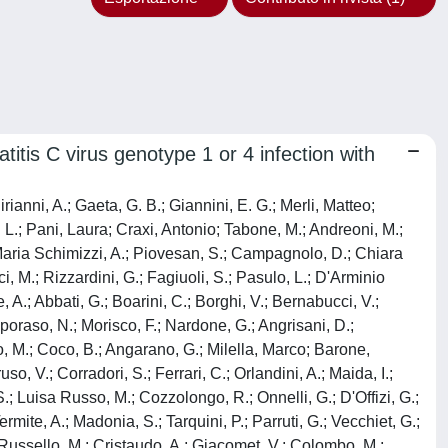
atitis C virus genotype 1 or 4 infection with
ianni, A.; Gaeta, G. B.; Giannini, E. G.; Merli, Matteo;
. L.; Pani, Laura; Craxi, Antonio; Tabone, M.; Andreoni, M.;
Maria Schimizzi, A.; Piovesan, S.; Campagnolo, D.; Chiara
nci, M.; Rizzardini, G.; Fagiuoli, S.; Pasulo, L.; D'Arminio
 A.; Abbati, G.; Boarini, C.; Borghi, V.; Bernabucci, V.;
Caporaso, N.; Morisco, F.; Nardone, G.; Angrisani, D.;
to, M.; Coco, B.; Angarano, G.; Milella, Marco; Barone,
so, V.; Corradori, S.; Ferrari, C.; Orlandini, A.; Maida, I.;
.; Luisa Russo, M.; Cozzolongo, R.; Onnelli, G.; D'Offizi, G.;
rmite, A.; Madonia, S.; Tarquini, P.; Parruti, G.; Vecchiet, G.;
; Russello, M.; Cristaudo, A.; Giacomet, V.; Colombo, M.;