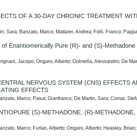
FFECTS OF A 30-DAY CHRONIC TREATMENT WI
in, Sara; Banzato, Marco; Mattarei, Andrea; Folli, Franco; Papp
of Enantiomerically Pure (R)- and (S)-Methadone 
grignani, Jacopo; Ongaro, Alberto; Dolmella, Alessandro; De Marti
ENTRAL NERVOUS SYSTEM (CNS) EFFECTS A
LATING EFFECTS
 Banzato, Marco; Pasut, Gianfranco; De Martin, Sara; Comai, Ste
TIOPURE (S)-METHADONE, (R)-METHADONE,
Banzato, Marco; Furlan, Alberto; Ongaro, Alberto; Heasley, Brian