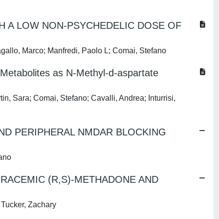
TH A LOW NON-PSYCHEDELIC DOSE OF
agallo, Marco; Manfredi, Paolo L; Comai, Stefano
Metabolites as N-Methyl-d-aspartate
n, Sara; Comai, Stefano; Cavalli, Andrea; Inturrisi,
ND PERIPHERAL NMDAR BLOCKING
fano
 RACEMIC (R,S)-METHADONE AND
; Tucker, Zachary