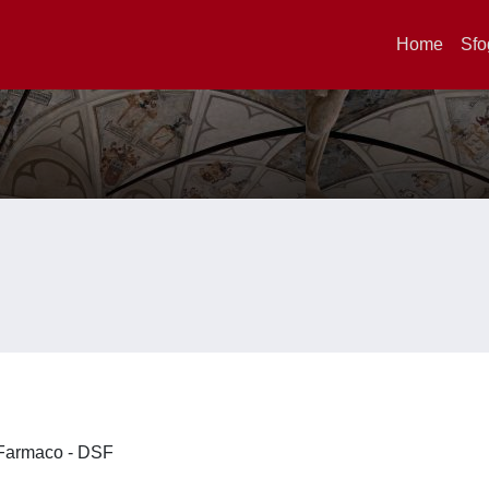
Home
Sfo
l Farmaco - DSF