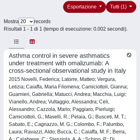
Esportazione
Tutti (1)
Mostra
records
Risultati 1 - 1 di 1 (tempo di esecuzione: 0.002 secondi).
Asthma control in severe asthmatics
under treatment with omalizumab: A
cross-sectional observational study in Italy
2015 Novelli, Federica; Latorre, Matteo; Vergura,
Letizia; Caiaffa, Maria Filomena; Camiciottoli, Gianna;
Guarnieri, Gabriella; Matucci, Andrea; Macchia, Luigi;
Vianello, Andrea; Vultaggio, Alessandra; Celi,
Alessandro; Cazzola, Mario; Paggiaro, Pierluigi;
Camiciottoli, G.; Maselli, R.; Pelaia, G.; Busceti, M. T.;
Sabato, E.; Cagnazzo, M. G.; Colombo, F.; Palumbo,
Laura; Ravazzi, Aldo; Bucca, C.; Caiaffa, M. F.; Berra,
A.; Calabrese, C.; Stanziola, A. A.; Schino, P.; Di