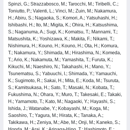
Spinzi, G.; Strazzabosco, M.; Tarocchi, M.; Tiribelli, C.;
Toniutto, P.; Valenti, L.; Vinci, M.; Zuin, M.; Nakamura,
H.; Abiru, S.; Nagaoka, S.; Komori, A.; Yatsuhashi, H.;
Ishibashi, H.; Ito, M.; Migita, K.; Ohira, H.; Katsushima,
S.; Naganuma, A.; Sugi, K.; Komatsu, T.; Mannami, T.;
Matsushita, K.; Yoshizawa, K.; Makita, F.; Nikami, T.;
Nishimura, H.; Kouno, H.; Kouno, H.; Ota, H.; Komura,
T.; Nakamura, Y.; Shimada, M.; Hirashima, N.; Komeda,
T.; Ario, K.; Nakamuta, M.; Yamashita, T.; Furuta, K.;
Kikuchi, M.; Naeshiro, N.; Takahashi, H.; Mano, Y.;
Tsunematsu, S.; Yabuuchi, I.; Shimada, Y.; Yamauchi,
K.; Sugimoto, R.; Sakai, H.; Mita, E.; Koda, M.; Tsuruta,
S.; Kamitsukasa, H.; Sato, T.; Masaki, N.; Kobata, T.;
Fukushima, N.; Ohara, Y.; Muro, T.; Takesaki, E.; Takaki,
H.; Yamamoto, T.; Kato, M.; Nagaoki, Y.; Hayashi, S.;
Ishida, J.; Watanabe, Y.; Kobayashi, M.; Koga, M.;
Saoshiro, T.; Yagura, M.; Hirata, K.; Tanaka, A.;
Takikawa, H.; Zeniya, M.; Abe, M.; Onji, M.; Kaneko, S.;
Honda, M.; Arai, K.; Arinaga-Hino, T.; Hashimoto, E.;