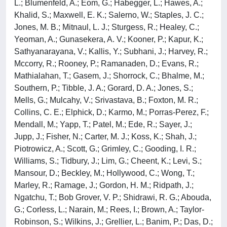
L.; Blumenfeld, A.; Eom, G.; Habegger, L.; Hawes, A.;
Khalid, S.; Maxwell, E. K.; Salerno, W.; Staples, J. C.;
Jones, M. B.; Mitnaul, L. J.; Sturgess, R.; Healey, C.;
Yeoman, A.; Gunasekera, A. V.; Kooner, P.; Kapur, K.;
Sathyanarayana, V.; Kallis, Y.; Subhani, J.; Harvey, R.;
Mccorry, R.; Rooney, P.; Ramanaden, D.; Evans, R.;
Mathialahan, T.; Gasem, J.; Shorrock, C.; Bhalme, M.;
Southern, P.; Tibble, J. A.; Gorard, D. A.; Jones, S.;
Mells, G.; Mulcahy, V.; Srivastava, B.; Foxton, M. R.;
Collins, C. E.; Elphick, D.; Karmo, M.; Porras-Perez, F.;
Mendall, M.; Yapp, T.; Patel, M.; Ede, R.; Sayer, J.;
Jupp, J.; Fisher, N.; Carter, M. J.; Koss, K.; Shah, J.;
Piotrowicz, A.; Scott, G.; Grimley, C.; Gooding, I. R.;
Williams, S.; Tidbury, J.; Lim, G.; Cheent, K.; Levi, S.;
Mansour, D.; Beckley, M.; Hollywood, C.; Wong, T.;
Marley, R.; Ramage, J.; Gordon, H. M.; Ridpath, J.;
Ngatchu, T.; Bob Grover, V. P.; Shidrawi, R. G.; Abouda,
G.; Corless, L.; Narain, M.; Rees, I.; Brown, A.; Taylor-
Robinson, S.; Wilkins, J.; Grellier, L.; Banim, P.; Das, D.;