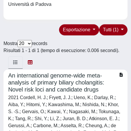
Università di Padova
Esportazione
Tutti (1)
Mostra
records
Risultati 1 - 1 di 1 (tempo di esecuzione: 0.006 secondi).
An international genome-wide meta-
analysis of primary biliary cholangitis:
Novel risk loci and candidate drugs
2021 Cordell, H. J.; Fryett, J. J.; Ueno, K.; Darlay, R.;
Aiba, Y.; Hitomi, Y.; Kawashima, M.; Nishida, N.; Khor,
S. -S.; Gervais, O.; Kawai, Y.; Nagasaki, M.; Tokunaga,
K.; Tang, R.; Shi, Y.; Li, Z.; Juran, B. D.; Atkinson, E. J.;
Gerussi, A.; Carbone, M.; Asselta, R.; Cheung, A.; de