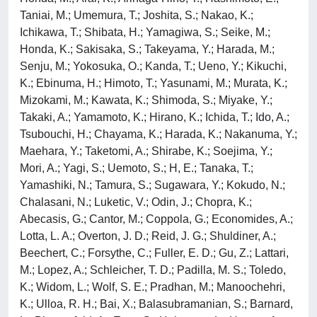
Taniai, M.; Umemura, T.; Joshita, S.; Nakao, K.;
Ichikawa, T.; Shibata, H.; Yamagiwa, S.; Seike, M.;
Honda, K.; Sakisaka, S.; Takeyama, Y.; Harada, M.;
Senju, M.; Yokosuka, O.; Kanda, T.; Ueno, Y.; Kikuchi,
K.; Ebinuma, H.; Himoto, T.; Yasunami, M.; Murata, K.;
Mizokami, M.; Kawata, K.; Shimoda, S.; Miyake, Y.;
Takaki, A.; Yamamoto, K.; Hirano, K.; Ichida, T.; Ido, A.;
Tsubouchi, H.; Chayama, K.; Harada, K.; Nakanuma, Y.;
Maehara, Y.; Taketomi, A.; Shirabe, K.; Soejima, Y.;
Mori, A.; Yagi, S.; Uemoto, S.; H, E.; Tanaka, T.;
Yamashiki, N.; Tamura, S.; Sugawara, Y.; Kokudo, N.;
Chalasani, N.; Luketic, V.; Odin, J.; Chopra, K.;
Abecasis, G.; Cantor, M.; Coppola, G.; Economides, A.;
Lotta, L. A.; Overton, J. D.; Reid, J. G.; Shuldiner, A.;
Beechert, C.; Forsythe, C.; Fuller, E. D.; Gu, Z.; Lattari,
M.; Lopez, A.; Schleicher, T. D.; Padilla, M. S.; Toledo,
K.; Widom, L.; Wolf, S. E.; Pradhan, M.; Manoochehri,
K.; Ulloa, R. H.; Bai, X.; Balasubramanian, S.; Barnard,