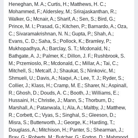
Heneghan, M. A.; Curtis, H.; Matthews, H. C.;
Mohammed, F.; Aldersley, M.; Srirajaskanthan, R.;
Walker, G.; Mcnair, A.; Sharif, A.; Sen, S.; Bird, G.;
Prince, M. I.; Prasad, G.; Kitchen, P.; Barnardo, A.; Oza,
C.; Sivaramakrishnan, N. N.; Gupta, P.; Shah, A.;
Evans, C. D.; Saha, S.; Pollock, K.; Bramley, P.;
Mukhopadhya, A.; Barclay, S. T.; Mcdonald, N.;
Bathgate, A. J.; Palmer, K.; Dillon, J. F.; Rushbrook, S.
M.; Przemioslo, R.; Mcdonald, C.; Millar, A.; Tai, C.;
Mitchell, S.; Metcalf, J.; Shaukat, S.; Ninkovic, M.;
Shmueli, U.; Davis, A.; Naqvi, A.; Lee, T. J.; Ryder, S.;
Collier, J.; Klass, H.; Cramp, M. E.; Sharer, N.; Aspinall,
R.; Ghosh, D.; Douds, A. C.; Booth, J.; Williams, E.;
Hussaini, H.; Christie, J.; Mann, S.; Thorburn, D.;
Marshall, A.; Patanwala, I.; Ala, A.; Maltby, J.; Matthew,
R.; Corbett, C.; Vyas, S.; Singhal, S.; Gleeson, D.;
Misra, S.; Butterworth, J.; George, K.; Harding, T.;
Douglass, A.; Mitchison, H.; Panter, S.; Shearman, J.;
Bray, G.; Roberts, M.; Butcher, G.; Forton, D.; Mahmood,