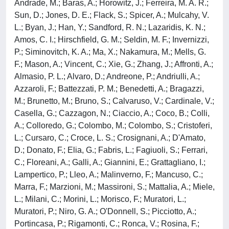
Andrade, M.; Baras, A.; Horowitz, J.; Ferreira, M. A. R.;
Sun, D.; Jones, D. E.; Flack, S.; Spicer, A.; Mulcahy, V.
L.; Byan, J.; Han, Y.; Sandford, R. N.; Lazaridis, K. N.;
Amos, C. I.; Hirschfield, G. M.; Seldin, M. F.; Invernizzi,
P.; Siminovitch, K. A.; Ma, X.; Nakamura, M.; Mells, G.
F.; Mason, A.; Vincent, C.; Xie, G.; Zhang, J.; Affronti, A.;
Almasio, P. L.; Alvaro, D.; Andreone, P.; Andriulli, A.;
Azzaroli, F.; Battezzati, P. M.; Benedetti, A.; Bragazzi,
M.; Brunetto, M.; Bruno, S.; Calvaruso, V.; Cardinale, V.;
Casella, G.; Cazzagon, N.; Ciaccio, A.; Coco, B.; Colli,
A.; Colloredo, G.; Colombo, M.; Colombo, S.; Cristoferi,
L.; Cursaro, C.; Croce, L. S.; Crosignani, A.; D'Amato,
D.; Donato, F.; Elia, G.; Fabris, L.; Fagiuoli, S.; Ferrari,
C.; Floreani, A.; Galli, A.; Giannini, E.; Grattagliano, I.;
Lampertico, P.; Lleo, A.; Malinverno, F.; Mancuso, C.;
Marra, F.; Marzioni, M.; Massironi, S.; Mattalia, A.; Miele,
L.; Milani, C.; Morini, L.; Morisco, F.; Muratori, L.;
Muratori, P.; Niro, G. A.; O'Donnell, S.; Picciotto, A.;
Portincasa, P.; Rigamonti, C.; Ronca, V.; Rosina, F.;