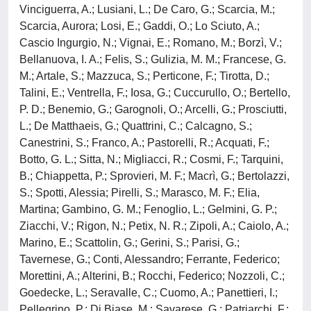
Vinciguerra, A.; Lusiani, L.; De Caro, G.; Scarcia, M.;
Scarcia, Aurora; Losi, E.; Gaddi, O.; Lo Sciuto, A.;
Cascio Ingurgio, N.; Vignai, E.; Romano, M.; Borzì, V.;
Bellanuova, I. A.; Felis, S.; Gulizia, M. M.; Francese, G.
M.; Artale, S.; Mazzuca, S.; Perticone, F.; Tirotta, D.;
Talini, E.; Ventrella, F.; Iosa, G.; Cuccurullo, O.; Bertello,
P. D.; Benemio, G.; Garognoli, O.; Arcelli, G.; Prosciutti,
L.; De Matthaeis, G.; Quattrini, C.; Calcagno, S.;
Canestrini, S.; Franco, A.; Pastorelli, R.; Acquati, F.;
Botto, G. L.; Sitta, N.; Migliacci, R.; Cosmi, F.; Tarquini,
B.; Chiappetta, P.; Sprovieri, M. F.; Macrì, G.; Bertolazzi,
S.; Spotti, Alessia; Pirelli, S.; Marasco, M. F.; Elia,
Martina; Gambino, G. M.; Fenoglio, L.; Gelmini, G. P.;
Ziacchi, V.; Rigon, N.; Petix, N. R.; Zipoli, A.; Caiolo, A.;
Marino, E.; Scattolin, G.; Gerini, S.; Parisi, G.;
Tavernese, G.; Conti, Alessandro; Ferrante, Federico;
Morettini, A.; Alterini, B.; Rocchi, Federico; Nozzoli, C.;
Goedecke, L.; Seravalle, C.; Cuomo, A.; Panettieri, I.;
Pellegrino, P.; Di Biase, M.; Savarese, G.; Patriarchi, F.;