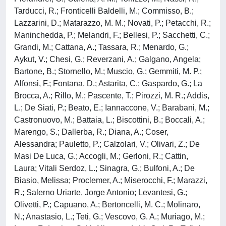
Tarducci, R.; Fronticelli Baldelli, M.; Commisso, B.;
Lazzarini, D.; Matarazzo, M. M.; Novati, P.; Petacchi, R.;
Maninchedda, P.; Melandri, F.; Bellesi, P.; Sacchetti, C.;
Grandi, M.; Cattana, A.; Tassara, R.; Menardo, G.;
Aykut, V.; Chesi, G.; Reverzani, A.; Galgano, Angela;
Bartone, B.; Stornello, M.; Muscio, G.; Gemmiti, M. P.;
Alfonsi, F.; Fontana, D.; Astarita, C.; Gaspardo, G.; La
Brocca, A.; Rillo, M.; Pascente, T.; Pirozzi, M. R.; Addis,
L.; De Siati, P.; Beato, E.; Iannaccone, V.; Barabani, M.;
Castronuovo, M.; Battaia, L.; Biscottini, B.; Boccali, A.;
Marengo, S.; Dallerba, R.; Diana, A.; Coser,
Alessandra; Pauletto, P.; Calzolari, V.; Olivari, Z.; De
Masi De Luca, G.; Accogli, M.; Gerloni, R.; Cattin,
Laura; Vitali Serdoz, L.; Sinagra, G.; Bulfoni, A.; De
Biasio, Melissa; Proclemer, A.; Miserocchi, F.; Marazzi,
R.; Salerno Uriarte, Jorge Antonio; Levantesi, G.;
Olivetti, P.; Capuano, A.; Bertoncelli, M. C.; Molinaro,
N.; Anastasio, L.; Teti, G.; Vescovo, G. A.; Muriago, M.;