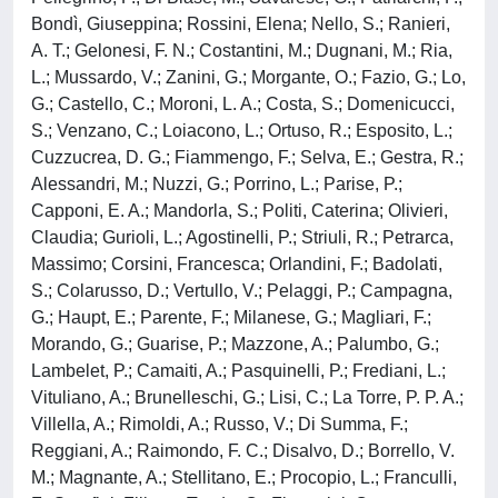
Bondì, Giuseppina; Rossini, Elena; Nello, S.; Ranieri,
A. T.; Gelonesi, F. N.; Costantini, M.; Dugnani, M.; Ria,
L.; Mussardo, V.; Zanini, G.; Morgante, O.; Fazio, G.; Lo,
G.; Castello, C.; Moroni, L. A.; Costa, S.; Domenicucci,
S.; Venzano, C.; Loiacono, L.; Ortuso, R.; Esposito, L.;
Cuzzucrea, D. G.; Fiammengo, F.; Selva, E.; Gestra, R.;
Alessandri, M.; Nuzzi, G.; Porrino, L.; Parise, P.;
Capponi, E. A.; Mandorla, S.; Politi, Caterina; Olivieri,
Claudia; Gurioli, L.; Agostinelli, P.; Striuli, R.; Petrarca,
Massimo; Corsini, Francesca; Orlandini, F.; Badolati,
S.; Colarusso, D.; Vertullo, V.; Pelaggi, P.; Campagna,
G.; Haupt, E.; Parente, F.; Milanese, G.; Magliari, F.;
Morando, G.; Guarise, P.; Mazzone, A.; Palumbo, G.;
Lambelet, P.; Camaiti, A.; Pasquinelli, P.; Frediani, L.;
Vituliano, A.; Brunelleschi, G.; Lisi, C.; La Torre, P. P. A.;
Villella, A.; Rimoldi, A.; Russo, V.; Di Summa, F.;
Reggiani, A.; Raimondo, F. C.; Disalvo, D.; Borrello, V.
M.; Magnante, A.; Stellitano, E.; Procopio, L.; Franculli,