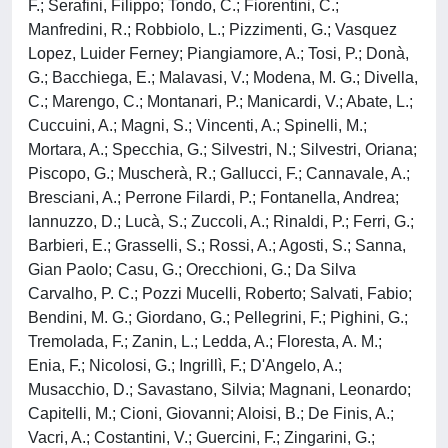
F.; Serafini, Filippo; Tondo, C.; Fiorentini, C.;
Manfredini, R.; Robbiolo, L.; Pizzimenti, G.; Vasquez
Lopez, Luider Ferney; Piangiamore, A.; Tosi, P.; Donà,
G.; Bacchiega, E.; Malavasi, V.; Modena, M. G.; Divella,
C.; Marengo, C.; Montanari, P.; Manicardi, V.; Abate, L.;
Cuccuini, A.; Magni, S.; Vincenti, A.; Spinelli, M.;
Mortara, A.; Specchia, G.; Silvestri, N.; Silvestri, Oriana;
Piscopo, G.; Muscherà, R.; Gallucci, F.; Cannavale, A.;
Bresciani, A.; Perrone Filardi, P.; Fontanella, Andrea;
Iannuzzo, D.; Lucà, S.; Zuccoli, A.; Rinaldi, P.; Ferri, G.;
Barbieri, E.; Grasselli, S.; Rossi, A.; Agosti, S.; Sanna,
Gian Paolo; Casu, G.; Orecchioni, G.; Da Silva
Carvalho, P. C.; Pozzi Mucelli, Roberto; Salvati, Fabio;
Bendini, M. G.; Giordano, G.; Pellegrini, F.; Pighini, G.;
Tremolada, F.; Zanin, L.; Ledda, A.; Floresta, A. M.;
Enia, F.; Nicolosi, G.; Ingrillì, F.; D'Angelo, A.;
Musacchio, D.; Savastano, Silvia; Magnani, Leonardo;
Capitelli, M.; Cioni, Giovanni; Aloisi, B.; De Finis, A.;
Vacri, A.; Costantini, V.; Guercini, F.; Zingarini, G.;