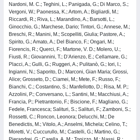
Nardoni, M. C.; Teghini, L.; Panigada, G.; Di Marco, S.;
Vergoni, W.; Paonessa, K.; Artom, A.; Bigliardi, M.;
Riccardi, R.; Riva, L.; Marandino, A.; Barsotti, L.;
Ginocchio, G.; Marchese, Dario; Tintori, G.; Annese, M.;
Breschi, R.; Manini, M.; Scopelliti, Giulia; Pastore, A.;
Spirito, G.; Amato, A.; Del Bianco, F.; Ongari, M.;
Fiorencis, R.; Querci, F.; Martone, V. D.; Molero, U.;
Fiusti, R.; Giovannini, T.; D'Arienzo, E.; Cellamare, G.;
Placci, A.; Gulli, G.; Ruggeri, A.; Pulitanò, G.; Iori, I.;
Ingianni, N.; Saporito, D.; Marconi, Gian Maria; Grossi,
Alice; Grosseto, D.; Ciamei, M.; Mete, F.; Russo, F.;
Bianchi, C.; Costantino, S.; Manfellotto, D.; Risa, M. P.;
Azzolini, P.; Conversano, L.; Santini, M.; Macchiusi, A.;
Francia, P.; Pietrantonio, F.; Biscione, F.; Magliano, G.;
Fedele, Francesca; Salituri, S.; Salituri, F.; Zamboni, S.;
Rossetti, C.; Roncon, Leonora; Delucchi, M.; De
Benedictis, M.; Vitolo, A.; Anselmi, Michela; Celino, T.;
Moretti, V.; Cuccurullo, M.; Castelli, G.; Martino, G.;
Pierandrei, G.; Carella, A. M.; Tonizzo, M.; Nassi, R.;