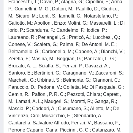
Franceschi, T.; Davio, P.; Alagna, G.; Cipollini, F.; Arma,
P.; Gunnellini, M. G.; Dottori, M.; Paulillo, D.; Giudice,
M.; Sicuro, M.; Lenti, S.; Iannelli, G.; Notarstefano, P.;
Galiotto, M.; Apolloni, Enzo; Molini, G.; Massarelli, L.; Di
Iorio, P.; Scandurra, F.; Candelmo, F.; Iodice, P.;
Laureano, R.; Perlangeli, S.; Praticò, A.; Lucchesi, Q.;
Conese, V.; Scalera, G.; Palma, F.; De Antoni, M. E.;
Beltramello, G.; Carbonella, M.; Capone, A.; Bianchi, V.;
Zerella, F.; Masina, M.; Boggian, G.; Pancaldi, L. G.;
Brucato, A. L.; Scialfa, S.; Ferrari, P.; Gavazzi, A.;
Santoro, E.; Bertinieri, G.; Caragnano, V.; Zaccaroni, S.;
Marchetti, G.; Urbinati, S.; Belmonte, G.; Giannoni, C.;
Panuccio, D.; Pedone, V.; Colletta, M.; Di Pasquale, G.;
Cemin, R.; Paffoni, P. R. C.; Pezzotti, Chiara; Capretti,
M.; Lamari, A. L.; Maugeri, S.; Moretti, R.; Ganga, R.;
Mascia, P.; Caddori, A.; Cusumano, S.; Alletto, M.; De
Vincenzo, Ciro; Musacchio, E.; Stendardo, A.;
Cantarella, Salvatore Alfredo; Ferrari, V.; Bassano, F.;
Perrone Capano, Carla; Piccinni, G. C.; Catanzaro, M.;