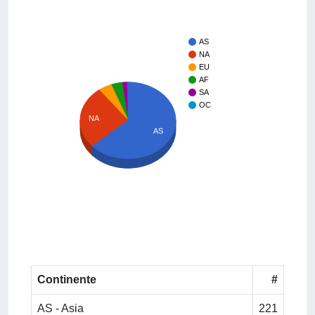
AS
NA
EU
AF
SA
OC
NA
AS
Continente
#
AS - Asia
221