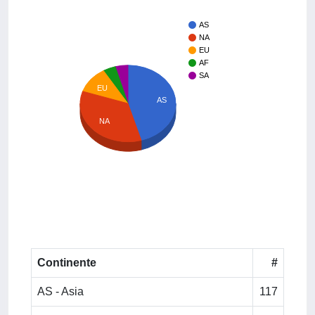
AS
NA
EU
AF
SA
EU
AS
NA
Continente
#
AS - Asia
117