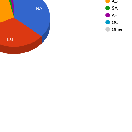
AS
SA
NA
AF
OC
Other
EU