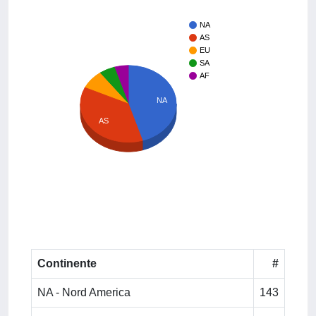
NA
AS
EU
SA
AF
NA
AS
Continente
#
NA - Nord America
143