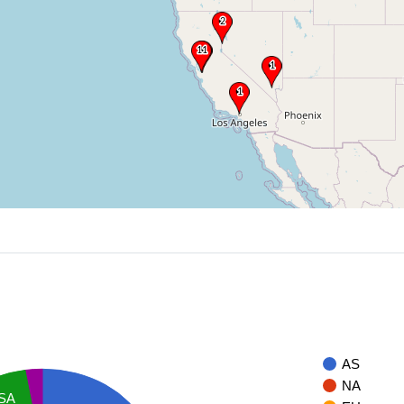
AS
NA
SA