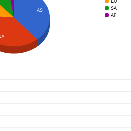
EU
SA
AS
AF
NA