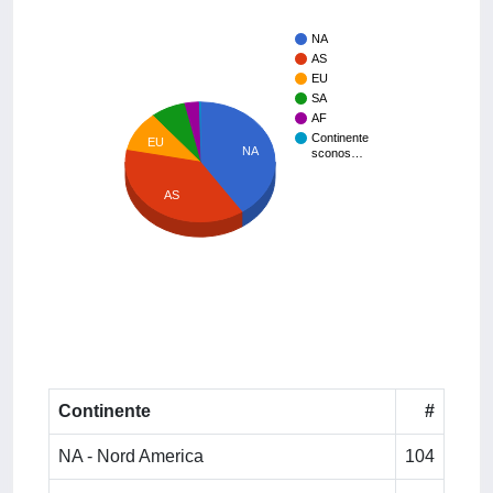
NA
AS
EU
SA
AF
Continente
EU
NA
sconos…
AS
Continente
#
NA - Nord America
104