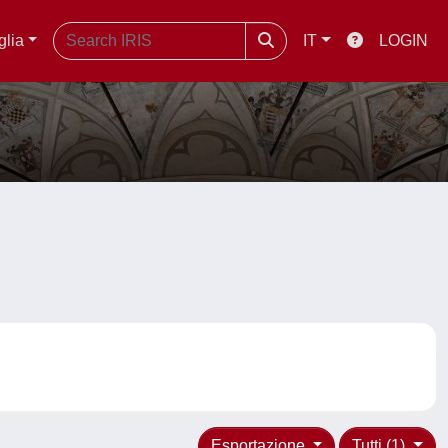
glia
IT
LOGIN
Esportazione
Tutti (1)