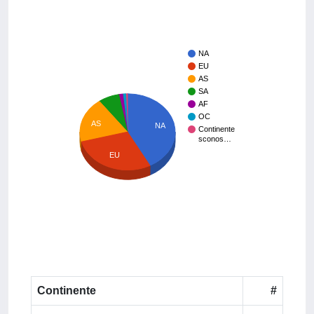
NA
EU
AS
SA
AF
OC
AS
NA
Continente
sconos…
EU
Continente
#