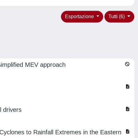
Esportazione
Tutti (6)
e simplified MEV approach
l drivers
 Cyclones to Rainfall Extremes in the Eastern