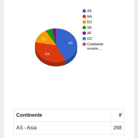
AS
NA
EU
SA
AF
OC
EU
AS
Continente
sconos…
NA
Continente
#
AS - Asia
268