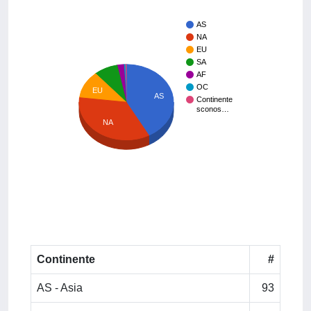
AS
NA
EU
SA
AF
OC
EU
AS
Continente
sconos…
NA
Continente
#
AS - Asia
93